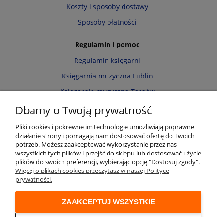
Koszty i sposoby dostawy
Sposoby płatności
Regulamin i pomoc
Regulamin księgarni
Księgarnia muzyczna Lublin
Księgarnia muzyczna Tarnów
Informacja o cookies
Dbamy o Twoją prywatność
Polityka prywatności
Pliki cookies i pokrewne im technologie umożliwiają poprawne
działanie strony i pomagają nam dostosować ofertę do Twoich
Zwroty i reklamacje
potrzeb. Możesz zaakceptować wykorzystanie przez nas
wszystkich tych plików i przejść do sklepu lub dostosować użycie
Moje konto
plików do swoich preferencji, wybierając opcję "Dostosuj zgody".
Więcej o plikach cookies przeczytasz w naszej Polityce
Twoje zamówienia
prywatności.
Przechowalnia
ZAAKCEPTUJ WSZYSTKIE
Ustawienia konta