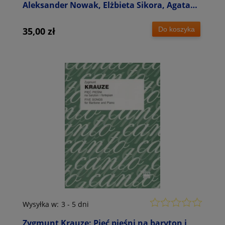
Aleksander Nowak, Elżbieta Sikora, Agata
Zubel: Contemporary Carillon - Monika
Kaźmierczak - seria Sounds - płyta CD
Do koszyka
35,00 zł
Wysyłka w:
3 - 5 dni
Zygmunt Krauze: Pięć pieśni na baryton i