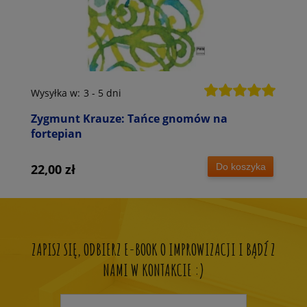
Wysyłka w:
3 - 5 dni
Zygmunt Krauze: Tańce gnomów na
fortepian
Do koszyka
22,00 zł
ZAPISZ SIĘ, ODBIERZ E-BOOK O IMPROWIZACJI I BĄDŹ Z
NAMI W KONTAKCIE :)