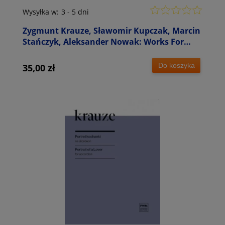
Wysyłka w:
3 - 5 dni
Zygmunt Krauze, Sławomir Kupczak, Marcin
Stańczyk, Aleksander Nowak: Works For
Rhodes Piano & Strings - seria Sounds - płyta
CD
Do koszyka
35,00 zł