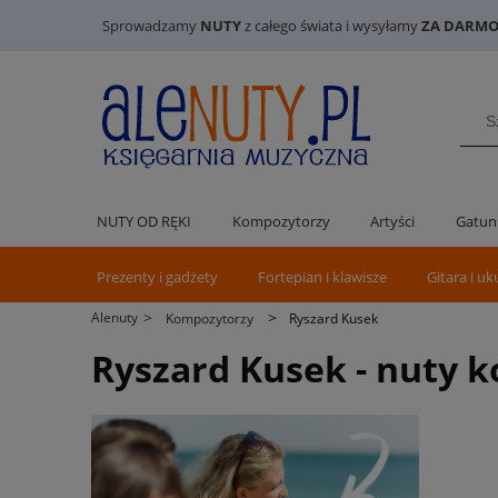
Sprowadzamy
NUTY
z całego świata i wysyłamy
ZA DARMO 
NUTY OD RĘKI
Kompozytorzy
Artyści
Gatun
Prezenty i gadżety
Fortepian i klawisze
Gitara i uk
>
>
Alenuty
Kompozytorzy
Ryszard Kusek
Ryszard Kusek - nuty 