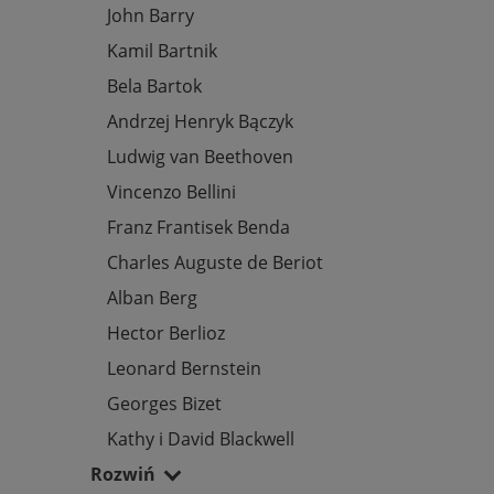
John Barry
Kamil Bartnik
Bela Bartok
Andrzej Henryk Bączyk
Ludwig van Beethoven
Vincenzo Bellini
Franz Frantisek Benda
Charles Auguste de Beriot
Alban Berg
Hector Berlioz
Leonard Bernstein
Georges Bizet
Kathy i David Blackwell
Rozwiń
Jan Nepomucen Bobrowicz