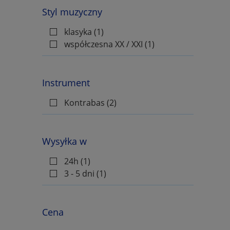
Johann Friedrich Burgmuller
Styl muzyczny
Edna Mae Burnam
klasyka
(1)
Carter Burwell
współczesna XX / XXI
(1)
John Cage
Matteo Carcassi
Instrument
Adam von Ahn Carse
Kontrabas
(2)
Beniamino Cesi
Hieronim Chamski
Marc-Antoine Charpentier
Wysyłka w
Bob Chilcott
24h
(1)
Fryderyk Chopin
3 - 5 dni
(1)
Marcel Chyrzyński
Larry Clark
Cena
Ian Clarke