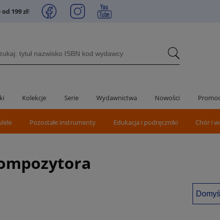
od 199 zł
!
ki
Kolekcje
Serie
Wydawnictwa
Nowości
Promoc
ulele
Pozostałe instrumenty
Edukacja i podręczniki
Chór i w
kompozytora