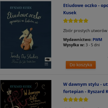
Etiudowe oczko - opo
Kusek
Zbiór prostych utworów
Wydawnictwo:
PWM
Wysyłka w:
3 - 5 dni
Do koszyka
W dawnym stylu - ut
fortepian - Ryszard 