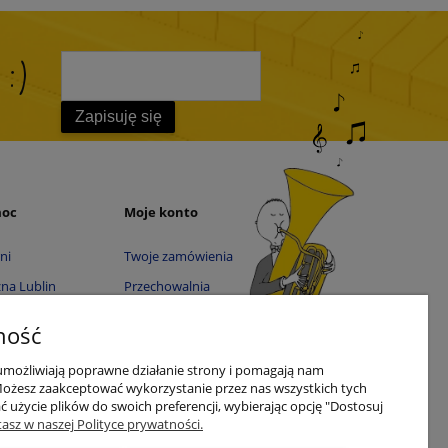
 :)
Zapisuję się
moc
Moje konto
ni
Twoje zamówienia
na Lublin
Przechowalnia
zna Tarnów
Ustawienia konta
ność
ies
Audio online
 umożliwiają poprawne działanie strony i pomagają nam
ści
Możesz zaakceptować wykorzystanie przez nas wszystkich tych
ć użycie plików do swoich preferencji, wybierając opcję "Dostosuj
je
tasz w naszej Polityce prywatności.