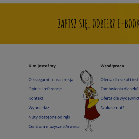
Claude Debussy
Peter Deneff
ZAPISZ SIĘ, ODBIERZ E-BO
Alexandre Desplat
Krzesimir Dębski
Anton Diabelli
Ramin Djawadi
Andrzej Dobrowolski
Kim jesteśmy
Współpraca
Ignacy Feliks Dobrzyński
O księgarni - nasza misja
Oferta dla szkół i inst
Gaetano Donizetti
Opinie i referencje
Zamówienia dla szkół 
Justus Johann Friedrich Dotzauer
Kontakt
Oferta dla wydawnic
John Dowland
Wyprzedaż
Szukasz nut?
Mirosław Drożdżowski
Nuty dostępne od ręki
Pierre Max Dubois
Centrum muzyczne Arwena
Rihards Dubra