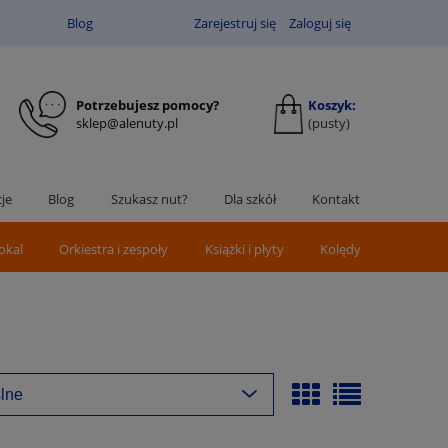
Blog
Zarejestruj się
Zaloguj się
Potrzebujesz pomocy?
Koszyk:
sklep@alenuty.pl
(pusty)
je
Blog
Szukasz nut?
Dla szkół
Kontakt
okal
Orkiestra i zespoły
Książki i płyty
Kolędy