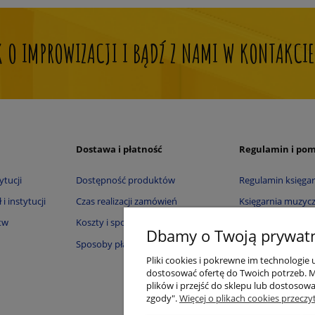
OK O IMPROWIZACJI I BĄDŹ Z NAMI W KONTAKCIE
Dostawa i płatność
Regulamin i po
ytucji
Dostępność produktów
Regulamin księgar
i instytucji
Czas realizacji zamówień
Księgarnia muzycz
tw
Koszty i sposoby dostawy
Księgarnia muzyc
Dbamy o Twoją prywat
Sposoby płatności
Informacja o cook
Pliki cookies i pokrewne im technologie
Polityka prywatno
dostosować ofertę do Twoich potrzeb. 
plików i przejść do sklepu lub dostosowa
Zwroty i reklamac
zgody".
Więcej o plikach cookies przeczy