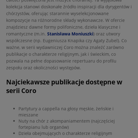
kolekcja stanowi doskonałe źródło inspiracji dla dyrygentów i
chórzystów, oferując starannie wyselekcjonowane
kompozycje na różnorodne składy wykonawcze. W ofercie
znajdziesz dawne formy polifoniczne, dzieła klasyczne i
romantyczne (m.in.
Stanisława Moniuszki
) oraz utwory
współczesne (np. Eugeniusza Knapika czy Agaty Zubel). Co
ważne, w serii wydawniczej Coro można znaleźć zarówno
publikacje o charakterze religijnym, jak i świeckim, co
pozwala na pełne dopasowanie repertuaru do profilu
zespołu oraz okoliczności występów.
Najciekawsze publikacje dostępne w
serii Coro
Kategoria obejmuje zróżnicowane pozycje nutowe dla
Partytury a cappella na głosy męskie, żeńskie i
amatorskich i profesjonalnych zespołów:
mieszane
Nuty na chór z akompaniamentem (najczęściej
fortepianu lub organów)
Dzieła obejmujących o charakterze religijnym