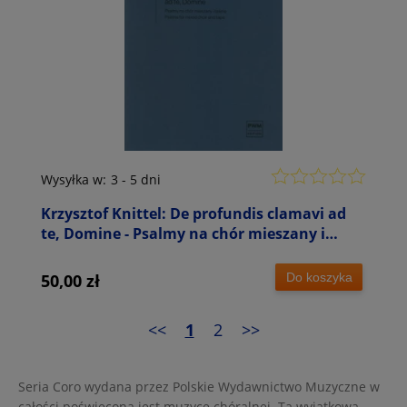
Wysyłka w:
3 - 5 dni
Krzysztof Knittel: De profundis clamavi ad
te, Domine - Psalmy na chór mieszany i
taśmę
Do koszyka
50,00 zł
<<
1
2
>>
Seria Coro wydana przez Polskie Wydawnictwo Muzyczne w
całości poświęcona jest muzyce chóralnej. Ta wyjątkowa