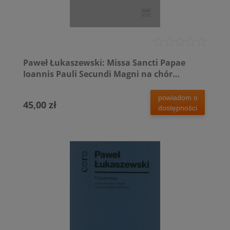
Paweł Łukaszewski: Missa Sancti Papae
Ioannis Pauli Secundi Magni na chór
mieszany a capella
powiadom o
45,00 zł
dostępności