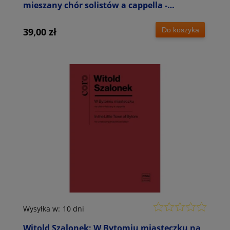
mieszany chór solistów a cappella -
partytura studyjna
Do koszyka
39,00 zł
Wysyłka w:
10 dni
Witold Szalonek: W Bytomiu miasteczku na