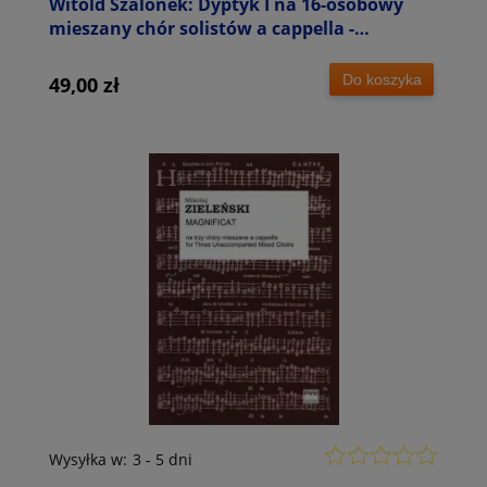
Witold Szalonek: Dyptyk I na 16-osobowy
mieszany chór solistów a cappella -
partytura studyjna
Do koszyka
49,00 zł
Wysyłka w:
3 - 5 dni