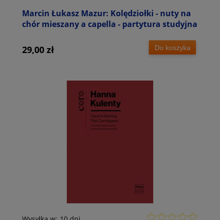
Marcin Łukasz Mazur: Kolędziołki - nuty na
chór mieszany a capella - partytura studyjna
Do koszyka
29,00 zł
Wysyłka w:
10 dni