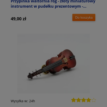
Przypinka waltornia róg - złoty miniaturowy
instrument w pudełku prezentowym -
wpinka 2,5 cm
Do koszyka
49,00 zł
Wysyłka w:
24h