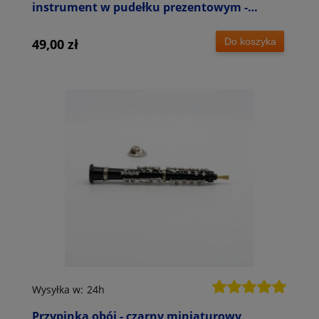
instrument w pudełku prezentowym -
wpinka 7 cm
Do koszyka
49,00 zł
Wysyłka w:
24h
Przypinka obój - czarny miniaturowy