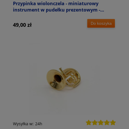
Przypinka wiolonczela - miniaturowy
instrument w pudełku prezentowym -
wpinka 7 cm
Do koszyka
49,00 zł
Wysyłka w:
24h