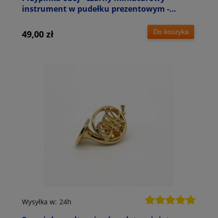
instrument w pudełku prezentowym -
wpinka 7,5 cm
Do koszyka
49,00 zł
Wysyłka w:
24h