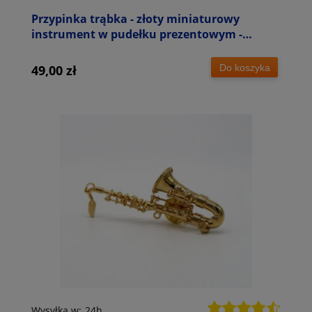
Przypinka trąbka - złoty miniaturowy
instrument w pudełku prezentowym -
wpinka 4 cm
Do koszyka
49,00 zł
Wysyłka w:
24h