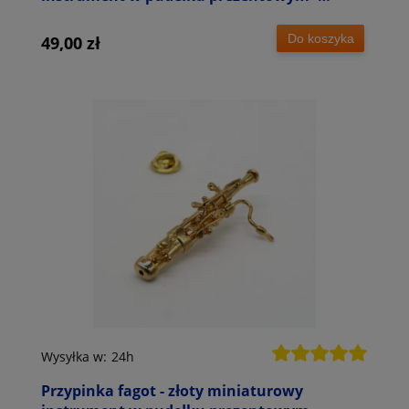
wpinka 6 cm
Do koszyka
49,00 zł
Wysyłka w:
24h
Przypinka fagot - złoty miniaturowy