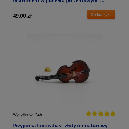
instrument w pudełku prezentowym -
wpinka 6 cm
Do koszyka
49,00 zł
Wysyłka w:
24h
Przypinka kontrabas - złoty miniaturowy