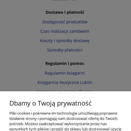
Dostawa i płatność
Dostępność produktów
Czas realizacji zamówień
Koszty i sposoby dostawy
Sposoby płatności
Regulamin i pomoc
Regulamin księgarni
Księgarnia muzyczna Lublin
Księgarnia muzyczna Tarnów
Informacja o cookies
Dbamy o Twoją prywatność
Polityka prywatności
Pliki cookies i pokrewne im technologie umożliwiają poprawne
działanie strony i pomagają nam dostosować ofertę do Twoich
Zwroty i reklamacje
potrzeb. Możesz zaakceptować wykorzystanie przez nas
wszystkich tych plików i przejść do sklepu lub dostosować użycie