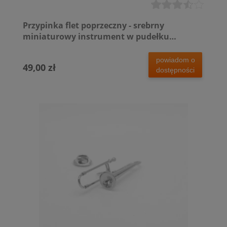
Przypinka flet poprzeczny - srebrny
miniaturowy instrument w pudełku
prezentowym - wpinka 5,5 cm
powiadom o
49,00 zł
dostępności