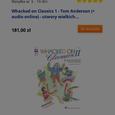
Wysyłka w:
5 - 10 dni
Whacked on Classics 1 - Tom Anderson (+
audio online) - utwory wielkich
kompozytorów - nuty na Bum Bum Rurki -
szkolne zespoły perkusyjne
Do koszyka
181,00 zł