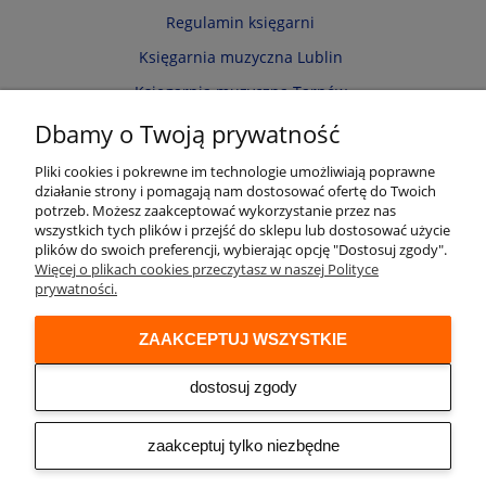
Regulamin księgarni
Księgarnia muzyczna Lublin
Księgarnia muzyczna Tarnów
Informacja o cookies
Dbamy o Twoją prywatność
Polityka prywatności
Pliki cookies i pokrewne im technologie umożliwiają poprawne
działanie strony i pomagają nam dostosować ofertę do Twoich
Zwroty i reklamacje
potrzeb. Możesz zaakceptować wykorzystanie przez nas
wszystkich tych plików i przejść do sklepu lub dostosować użycie
Moje konto
plików do swoich preferencji, wybierając opcję "Dostosuj zgody".
Więcej o plikach cookies przeczytasz w naszej Polityce
Twoje zamówienia
prywatności.
Przechowalnia
ZAAKCEPTUJ WSZYSTKIE
Ustawienia konta
Audio online
dostosuj zgody
© 2026 Księgarnia muzyczna Alenuty.pl
prowadzona przez firmę Arwena S.C. os. Zwycięstwa 2/88 61-643 Poznań
zaakceptuj tylko niezbędne
NIP: 9721153508 REGON: 300533951
Sklep internetowy Shoper
| Made by
Netplace - we create your