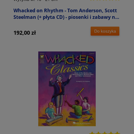
Whacked on Rhythm - Tom Anderson, Scott
Steelman (+ płyta CD) - piosenki i zabawy na
Bum Bum Rurki - szkolne zespoły perkusyjne
Do koszyka
192,00 zł