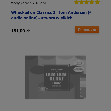
Wysyłka w:
5 - 10 dni
Whacked on Classics 2 - Tom Anderson (+
audio online) - utwory wielkich
kompozytorów - nuty na Bum Bum Rurki -
szkolne zespoły perkusyjne
Do koszyka
181,00 zł