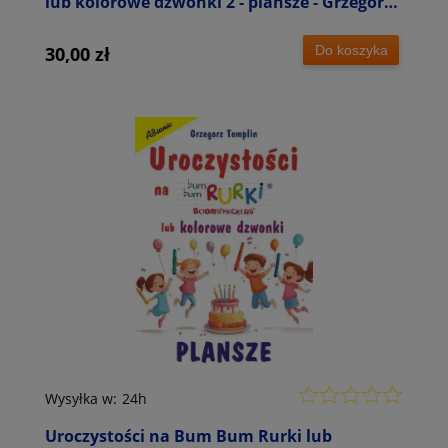
lub kolorowe dzwonki 2 - plansze - Grzegorz
Templin
Do koszyka
30,00 zł
Wysyłka w:
24h
Uroczystości na Bum Bum Rurki lub