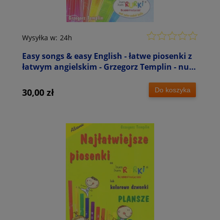
Wysyłka w:
24h
Easy songs & easy English - łatwe piosenki z
łatwym angielskim - Grzegorz Templin - nuty
na Bum Bum Rurki
Do koszyka
30,00 zł