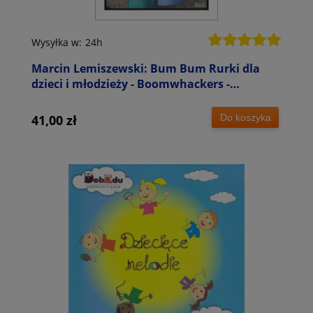
Wysyłka w:
24h
Marcin Lemiszewski: Bum Bum Rurki dla
dzieci i młodzieży - Boomwhackers -
scenariusze i nuty na bum bum rurki
Do koszyka
41,00 zł