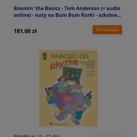
Boomin' the Basics - Tom Anderson (+ audio
online) - nuty na Bum Bum Rurki - szkolne
zespoły perkusyjne
Do koszyka
181,00 zł
Wysyłka w:
10 - 21 dni