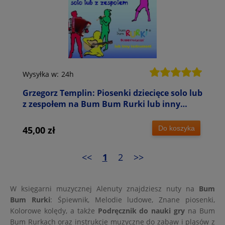
Wysyłka w:
24h
Grzegorz Templin: Piosenki dziecięce solo lub
z zespołem na Bum Bum Rurki lub inny
instrument - piosenki, nuty i scenariusze
zabaw muzycznych
Do koszyka
45,00 zł
<<
1
2
>>
W księgarni muzycznej Alenuty znajdziesz nuty na
Bum
Bum Rurki
: Śpiewnik, Melodie ludowe, Znane piosenki,
Kolorowe kolędy, a także
Podręcznik do nauki gry
na Bum
Bum Rurkach oraz instrukcje muzyczne do zabaw i pląsów z