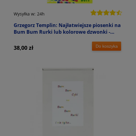
Wysyłka w:
24h
Grzegorz Templin: Najłatwiejsze piosenki na
Bum Bum Rurki lub kolorowe dzwonki -
zestaw NUTY + PLANSZE
Do koszyka
38,00 zł