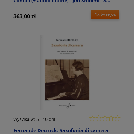
Combo (+ audio online) - Jim Snidero - 8
łatwych jazzowych etiud - nuty na zespół
saksofonowy
Do koszyka
363,00 zł
Wysyłka w:
5 - 10 dni
Fernande Decruck: Saxofonia di camera