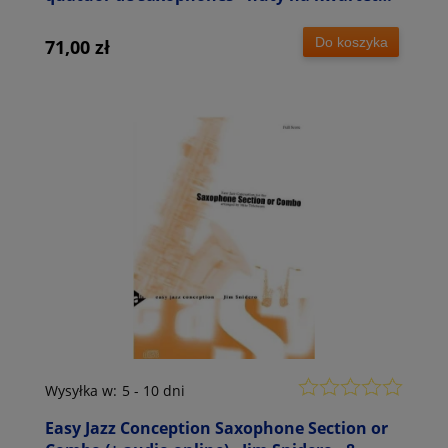
saksofonowy
Do koszyka
71,00 zł
Wysyłka w:
5 - 10 dni
Easy Jazz Conception Saxophone Section or