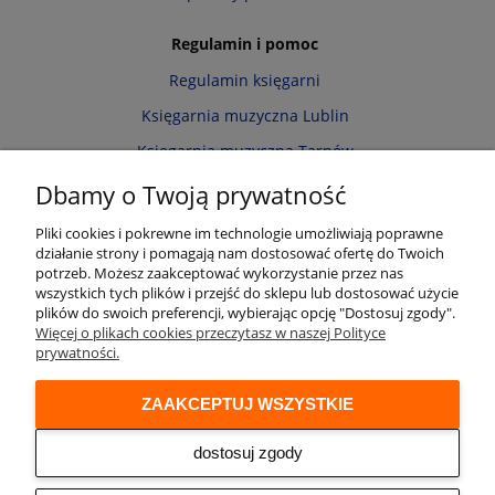
Regulamin i pomoc
Regulamin księgarni
Księgarnia muzyczna Lublin
Księgarnia muzyczna Tarnów
Informacja o cookies
Dbamy o Twoją prywatność
Polityka prywatności
Pliki cookies i pokrewne im technologie umożliwiają poprawne
działanie strony i pomagają nam dostosować ofertę do Twoich
Zwroty i reklamacje
potrzeb. Możesz zaakceptować wykorzystanie przez nas
wszystkich tych plików i przejść do sklepu lub dostosować użycie
Moje konto
plików do swoich preferencji, wybierając opcję "Dostosuj zgody".
Więcej o plikach cookies przeczytasz w naszej Polityce
Twoje zamówienia
prywatności.
Przechowalnia
ZAAKCEPTUJ WSZYSTKIE
Ustawienia konta
Audio online
dostosuj zgody
© 2026 Księgarnia muzyczna Alenuty.pl