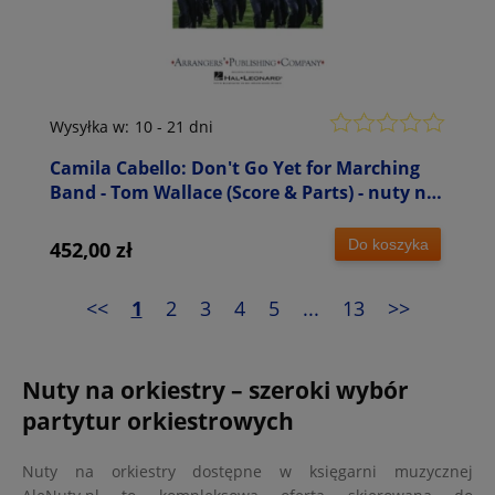
Wysyłka w:
10 - 21 dni
Camila Cabello: Don't Go Yet for Marching
Band - Tom Wallace (Score & Parts) - nuty na
młodzieżową marszową orkiestrę dętą
Do koszyka
452,00 zł
<<
1
2
3
4
5
...
13
>>
Nuty na orkiestry – szeroki wybór
partytur orkiestrowych
Nuty na orkiestry dostępne w księgarni muzycznej