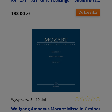
KV 427 (417a) - Ulrich Leisinger - Wielka Msza
c-moll - partytura studyjna
Do koszyka
133,00 zł
Wysyłka w:
5 - 10 dni
Wolfgang Amadeus Mozart: Missa in C minor