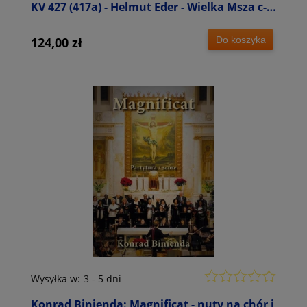
KV 427 (417a) - Helmut Eder - Wielka Msza c-
moll - partytura studyjna
Do koszyka
124,00 zł
Wysyłka w:
3 - 5 dni
Konrad Binienda: Magnificat - nuty na chór i