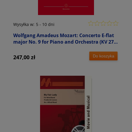
Wysyłka w:
5 - 10 dni
Wolfgang Amadeus Mozart: Concerto E-flat
major No. 9 for Piano and Orchestra (KV 271)
- IX koncert fortepianowy Es-dur - partytura
orkiestrowa
Do koszyka
247,00 zł