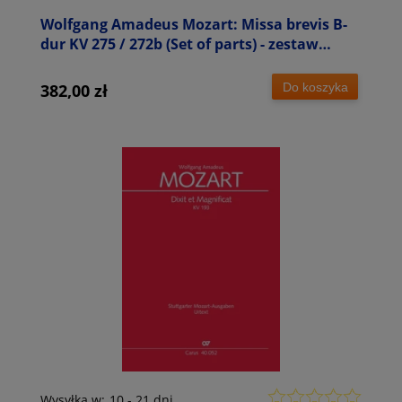
Wolfgang Amadeus Mozart: Missa brevis B-
dur KV 275 / 272b (Set of parts) - zestaw
głosów orkiestrowych
Do koszyka
382,00 zł
Wysyłka w:
10 - 21 dni