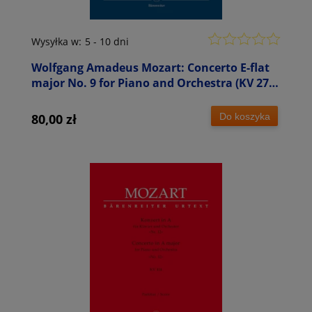
Wysyłka w:
5 - 10 dni
Wolfgang Amadeus Mozart: Concerto E-flat
major No. 9 for Piano and Orchestra (KV 271)
- IX koncert fortepianowy Es-dur - partytura
studyjna
Do koszyka
80,00 zł