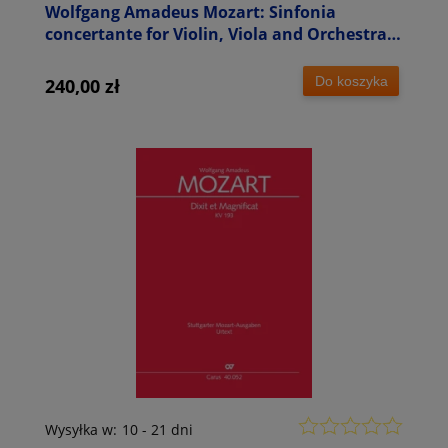
Wolfgang Amadeus Mozart: Sinfonia
concertante for Violin, Viola and Orchestra
in E-flat major KV 364 (320d) - Symfonia
koncertująca Es-Dur - partytura
Do koszyka
240,00 zł
Wysyłka w:
10 - 21 dni