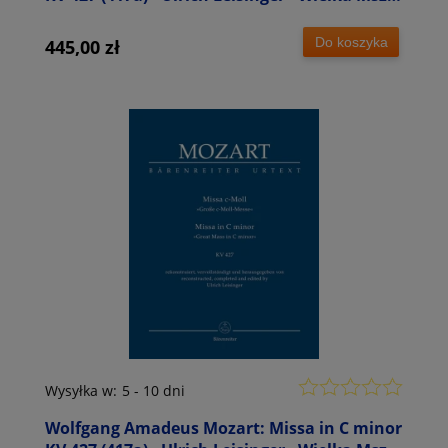
c-moll - partytura orkiestrowa
Do koszyka
445,00 zł
Wysyłka w:
5 - 10 dni
Wolfgang Amadeus Mozart: Missa in C minor