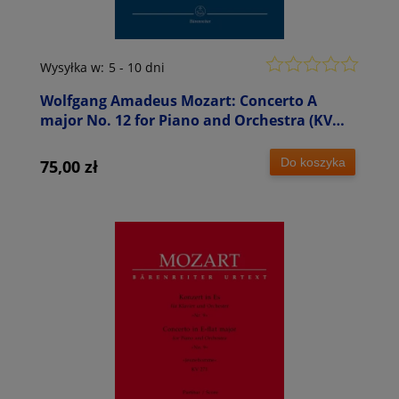
Wysyłka w:
5 - 10 dni
Wolfgang Amadeus Mozart: Concerto A
major No. 12 for Piano and Orchestra (KV
414) - XII koncert fortepianowy A-dur -
partytura studyjna
Do koszyka
75,00 zł