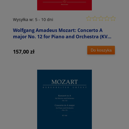
Wysyłka w:
5 - 10 dni
Wolfgang Amadeus Mozart: Concerto A
major No. 12 for Piano and Orchestra (KV
414) - XII koncert fortepianowy A-dur -
partytura orkiestrowa
Do koszyka
157,00 zł