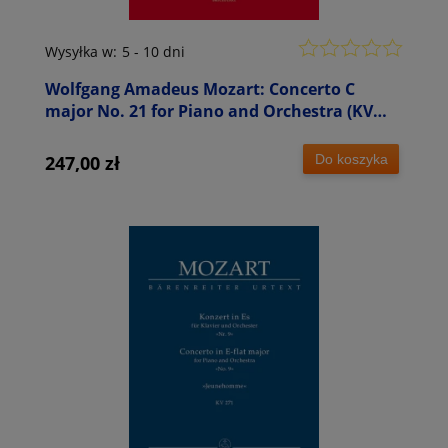
Wysyłka w:
5 - 10 dni
Wolfgang Amadeus Mozart: Concerto C
major No. 21 for Piano and Orchestra (KV
467) - XXI Koncert fortepianowy C-dur -
partytura orkiestrowa
Do koszyka
247,00 zł