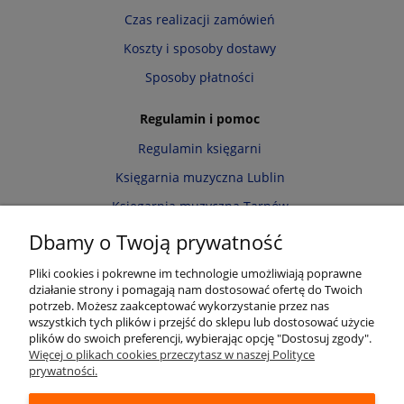
Czas realizacji zamówień
Koszty i sposoby dostawy
Sposoby płatności
Regulamin i pomoc
Regulamin księgarni
Księgarnia muzyczna Lublin
Księgarnia muzyczna Tarnów
Informacja o cookies
Dbamy o Twoją prywatność
Polityka prywatności
Pliki cookies i pokrewne im technologie umożliwiają poprawne
działanie strony i pomagają nam dostosować ofertę do Twoich
Zwroty i reklamacje
potrzeb. Możesz zaakceptować wykorzystanie przez nas
wszystkich tych plików i przejść do sklepu lub dostosować użycie
Moje konto
plików do swoich preferencji, wybierając opcję "Dostosuj zgody".
Więcej o plikach cookies przeczytasz w naszej Polityce
Twoje zamówienia
prywatności.
Przechowalnia