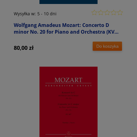
Wysyłka w:
5 - 10 dni
Wolfgang Amadeus Mozart: Concerto D
minor No. 20 for Piano and Orchestra (KV
466) - XX Koncert fortepianowy d-moll -
partytura studyjna
Do koszyka
80,00 zł