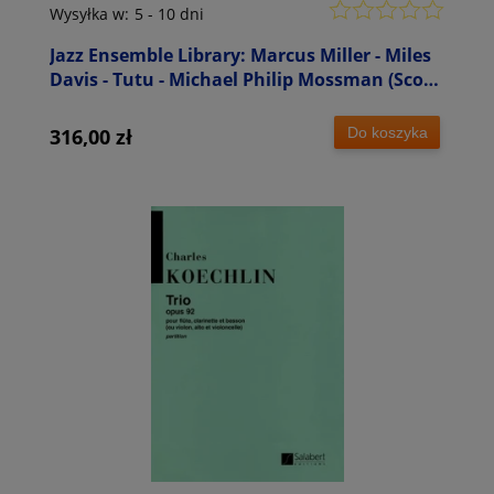
Wysyłka w:
5 - 10 dni
Jazz Ensemble Library: Marcus Miller - Miles
Davis - Tutu - Michael Philip Mossman (Score
& Parts) - nuty na big-band jazzowy
Do koszyka
316,00 zł