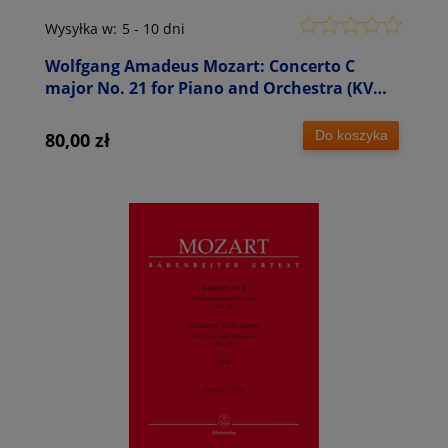
Wysyłka w:
5 - 10 dni
Wolfgang Amadeus Mozart: Concerto C
major No. 21 for Piano and Orchestra (KV
467) - XXI Koncert fortepianowy C-dur -
partytura studyjna
Do koszyka
80,00 zł