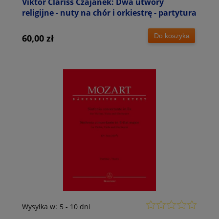
Viktor Clariss Czajanek: Dwa utwory
religijne - nuty na chór i orkiestrę - partytura
Do koszyka
60,00 zł
Wysyłka w:
5 - 10 dni