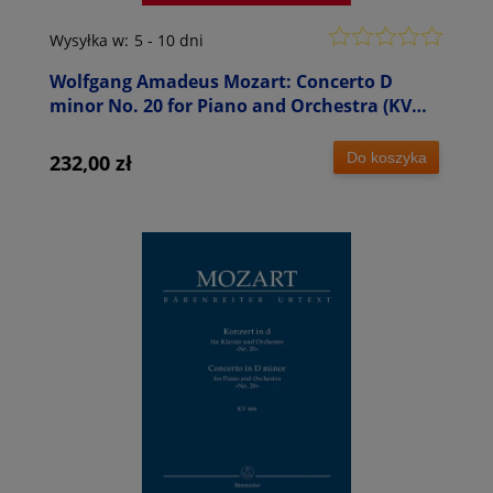
Wysyłka w:
5 - 10 dni
Wolfgang Amadeus Mozart: Concerto D
minor No. 20 for Piano and Orchestra (KV
466) - XX Koncert fortepianowy d-moll -
partytura orkiestrowa
Do koszyka
232,00 zł