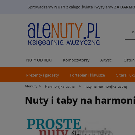
Sprowadzamy
NUTY
z całego świata i wysyłamy
ZA DARMO 
NUTY OD RĘKI
Kompozytorzy
Artyści
Gatun
Prezenty i gadżety
Fortepian i klawisze
Gitara i uk
>
>
Alenuty
Harmonijka ustna
nuty na harmonijkę ustną
Nuty i taby na harmon