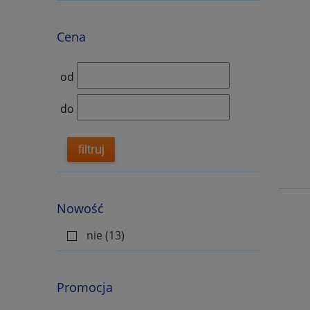
Cena
od
do
filtruj
Nowość
nie
(13)
Promocja