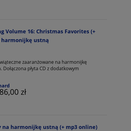
g Volume 16: Christmas Favorites (+
a harmonijkę ustną
świąteczne zaaranżowane na harmonijkę
h. Dołączona płyta CD z dodatkowym
nard
86,00 zł
y na harmonijkę ustną (+ mp3 online)