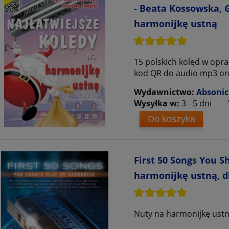
- Beata Kossowska, 
harmonijkę ustną
15 polskich kolęd w opr
kod QR do audio mp3 on
Wydawnictwo:
Absonic
Wysyłka w:
3 - 5 dni
Do koszyka
First 50 Songs You S
harmonijkę ustną, d
Nuty na harmonijkę ustn