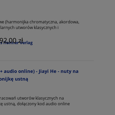
owe (harmonijka chromatyczna, akordowa,
larnych utworów klasycznych i
92,00 zł
s Hohner Verlag
 audio online) - Jiayi He - nuty na
nijkę ustną
pracowań utworów klasycznych na
 ustną, dołączony kod audio online