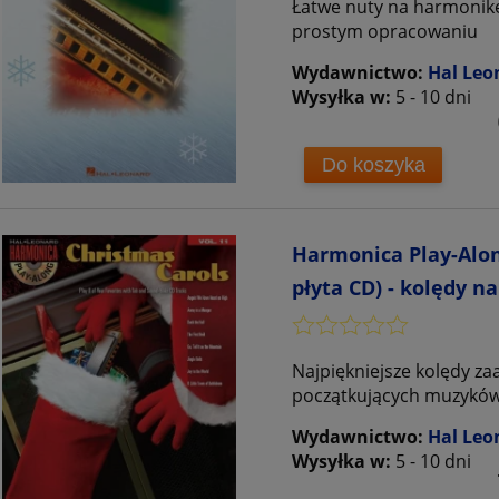
Łatwe nuty na harmonikę
prostym opracowaniu
Wydawnictwo:
Hal Leo
Wysyłka w:
5 - 10 dni
Do koszyka
Harmonica Play-Alon
płyta CD) - kolędy n
Najpiękniejsze kolędy z
początkujących muzyków.
Wydawnictwo:
Hal Leo
Wysyłka w:
5 - 10 dni