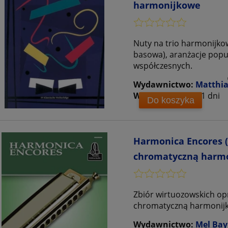
harmonijkowe
Nuty na trio harmonijk
basowa), aranżacje popu
współczesnych.
Wydawnictwo:
Matthia
Wysyłka w:
10 - 21 dni
Do koszyka
Harmonica Encores (+
chromatyczną harmo
Zbiór wirtuozowskich o
chromatyczną harmonijkę
Wydawnictwo:
Mel Bay