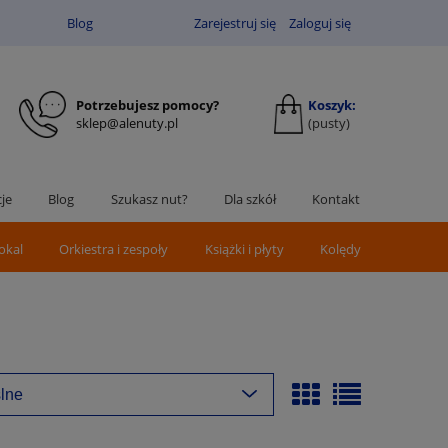
Blog
Zarejestruj się
Zaloguj się
Potrzebujesz pomocy?
Koszyk:
sklep@alenuty.pl
(pusty)
je
Blog
Szukasz nut?
Dla szkół
Kontakt
okal
Orkiestra i zespoły
Książki i płyty
Kolędy