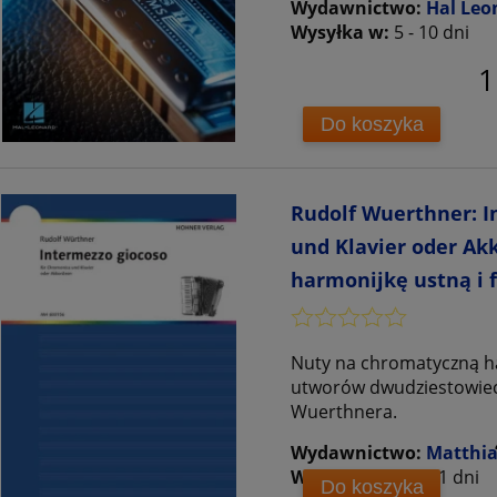
Wydawnictwo:
Hal Leo
Wysyłka w:
5 - 10 dni
1
Do koszyka
Rudolf Wuerthner: I
und Klavier oder Ak
harmonijkę ustną i 
Nuty na chromatyczną ha
utworów dwudziestowiec
Wuerthnera.
Wydawnictwo:
Matthia
Wysyłka w:
10 - 21 dni
Do koszyka