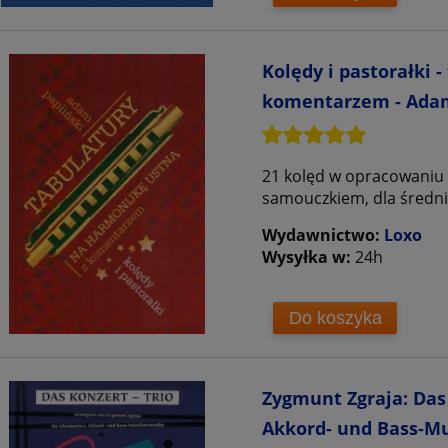
Kolędy i pastorałki 
komentarzem - Adam
21 kolęd w opracowaniu 
samouczkiem, dla śred
Wydawnictwo:
Loxo
Wysyłka w:
24h
Do koszyka
Zygmunt Zgraja: Das 
Akkord- und Bass-Mu