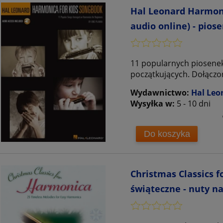
Hal Leonard Harmonic
audio online) - pios
11 popularnych piosene
początkujących. Dołączo
Wydawnictwo:
Hal Leo
Wysyłka w:
5 - 10 dni
Do koszyka
Christmas Classics f
świąteczne - nuty n