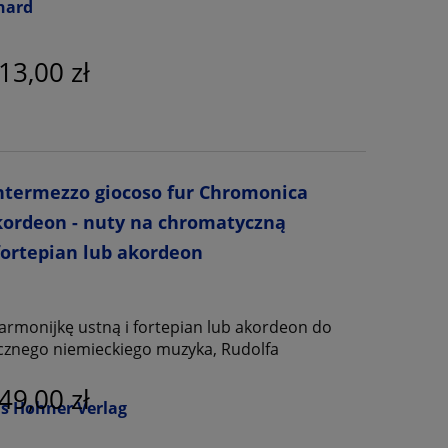
nard
13,00 zł
ntermezzo giocoso fur Chromonica
kordeon - nuty na chromatyczną
fortepian lub akordeon
rmonijkę ustną i fortepian lub akordeon do
znego niemieckiego muzyka, Rudolfa
49,00 zł
s Hohner Verlag