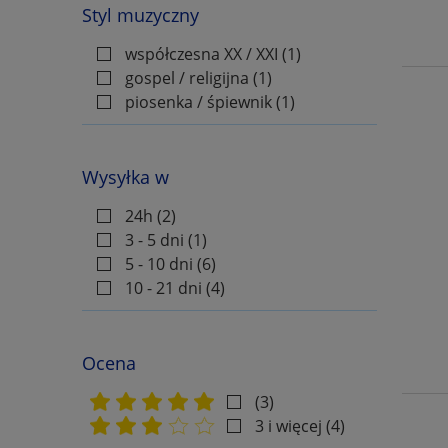
Styl muzyczny
współczesna XX / XXI
(1)
gospel / religijna
(1)
piosenka / śpiewnik
(1)
Wysyłka w
24h
(2)
3 - 5 dni
(1)
5 - 10 dni
(6)
10 - 21 dni
(4)
Ocena
(3)
3 i więcej
(4)