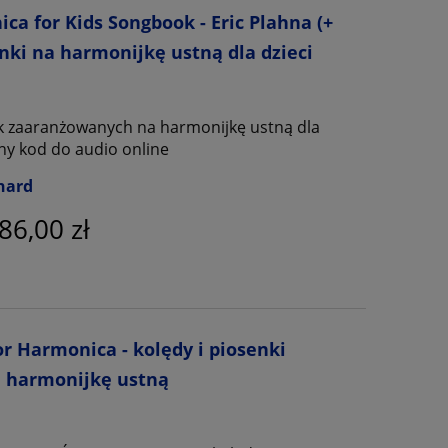
a for Kids Songbook - Eric Plahna (+
enki na harmonijkę ustną dla dzieci
k zaaranżowanych na harmonijkę ustną dla
ny kod do audio online
nard
86,00 zł
or Harmonica - kolędy i piosenki
a harmonijkę ustną