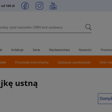
od 199 zł
!
ki
Kolekcje
Serie
Wydawnictwa
Nowości
Promoc
ulele
Pozostałe instrumenty
Edukacja i podręczniki
Chór i w
ijkę ustną