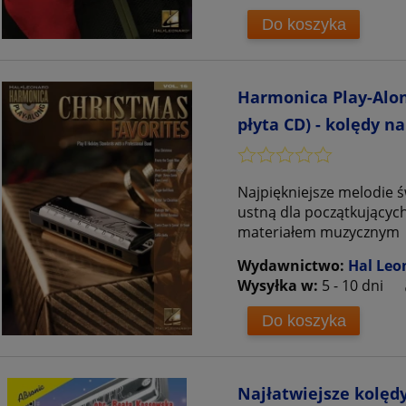
Do koszyka
Harmonica Play-Alon
płyta CD) - kolędy n
Najpiękniejsze melodie 
ustną dla początkującyc
materiałem muzycznym
Wydawnictwo:
Hal Leo
Wysyłka w:
5 - 10 dni
Do koszyka
Najłatwiejsze kolęd