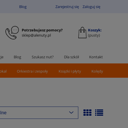
Blog
Zarejestruj się
Zaloguj się
Potrzebujesz pomocy?
Koszyk:
sklep@alenuty.pl
(pusty)
je
Blog
Szukasz nut?
Dla szkół
Kontakt
okal
Orkiestra i zespoły
Książki i płyty
Kolędy