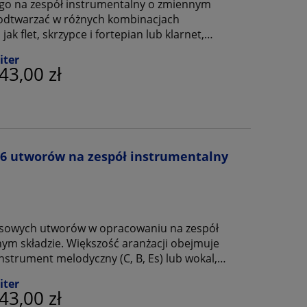
ngo na zespół instrumentalny o zmiennym
 odtwarzać w różnych kombinacjach
ak flet, skrzypce i fortepian lub klarnet,
 Wydanie zawiera opracowania na instrumenty
iter
43,00 zł
16 utworów na zespół instrumentalny
uesowych utworów w opracowaniu na zespół
ym składzie. Większość aranżacji obejmuje
instrument melodyczny (C, B, Es) lub wokal,
monijki i saksofonu, a nawet skrzypiec i
iter
usyjne dopełniają całość.
43,00 zł