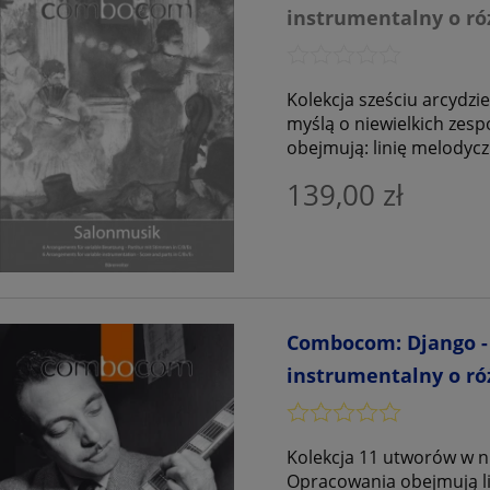
instrumentalny o ró
Kolekcja sześciu arcydzie
myślą o niewielkich zes
obejmują: linię melodycz
oraz kontrabas (lub wiol
139,00 zł
Combocom: Django -
instrumentalny o ró
Kolekcja 11 utworów w n
Opracowania obejmują li