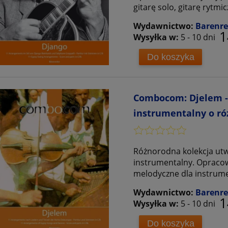
gitarę solo, gitarę rytmi
Wydawnictwo:
Barenre
1
Wysyłka w:
5 - 10 dni
Do koszyka
Combocom: Djelem -
instrumentalny o ró
Różnorodna kolekcja ut
instrumentalny. Opracowa
melodyczne dla instrumen
Wydawnictwo:
Barenre
1
Wysyłka w:
5 - 10 dni
Do koszyka