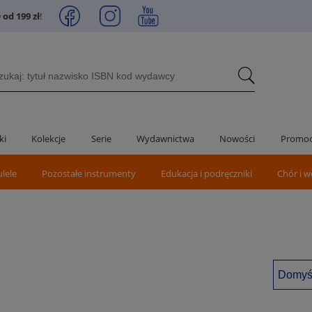
od 199 zł
!
ki
Kolekcje
Serie
Wydawnictwa
Nowości
Promoc
ulele
Pozostałe instrumenty
Edukacja i podręczniki
Chór i w