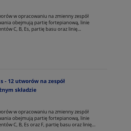
worów w opracowaniu na zmienny zespół
ania obejmują partię fortepianową, linie
tów C, B, Es, partię basu oraz linię
łosu solowego.
s - 12 utworów na zespół
żnym składzie
worów w opracowaniu na zmienny zespół
ania obejmują partię fortepianową, linie
tów C, B, Es oraz F, partię basu oraz linię