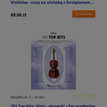
Violittles - nuty na altówkę z fortepianem
dla początkujących
Do koszyka
69,00 zł
Wysyłka w:
5 - 10 dni
101 Top Hits: Viola - piosenki z list przebojów