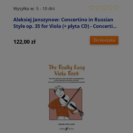
Wysyłka w:
5 - 10 dni
Aleksiej Janszynow: Concertino in Russian
Style op. 35 for Viola (+ płyta CD) - Concertino
w stylu rosyjskim w pozycji 1 - nuty na
altówkę i fortepian
Do koszyka
122,00 zł