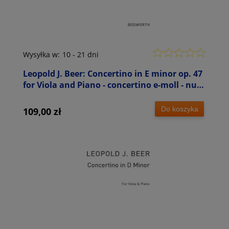
Wysyłka w:
10 - 21 dni
Leopold J. Beer: Concertino in E minor op. 47
for Viola and Piano - concertino e-moll - nuty
na altówkę i fortepian
Do koszyka
109,00 zł