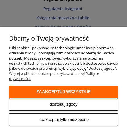
Regulamin księgarni
Księgarnia muzyczna Lublin
Księgarnia muzyczna Tarnów
Informacja o cookies
Dbamy o Twoją prywatność
Polityka prywatności
Pliki cookies i pokrewne im technologie umożliwiają poprawne
działanie strony i pomagają nam dostosować ofertę do Twoich
Zwroty i reklamacje
potrzeb. Możesz zaakceptować wykorzystanie przez nas
wszystkich tych plików i przejść do sklepu lub dostosować użycie
Moje konto
plików do swoich preferencji, wybierając opcję "Dostosuj zgody".
Więcej o plikach cookies przeczytasz w naszej Polityce
Twoje zamówienia
prywatności.
Przechowalnia
ZAAKCEPTUJ WSZYSTKIE
Ustawienia konta
Audio online
dostosuj zgody
© 2026 Księgarnia muzyczna Alenuty.pl
prowadzona przez firmę Arwena S.C. os. Zwycięstwa 2/88 61-643 Poznań
zaakceptuj tylko niezbędne
NIP: 9721153508 REGON: 300533951