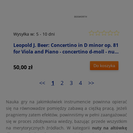
Wysyłka w:
5 - 10 dni
Leopold J. Beer: Concertino in D minor op. 81
for Viola and Piano - concertino d-moll - nuty
na altówkę i fortepian
Do koszyka
50,00 zł
<<
1
2
3
4
>>
Nauka gry na jakimkolwiek instrumencie powinna opierać
się na równowadze pomiędzy zabawą a ciężką pracą. Jeżeli
pragniemy zatem efektów, powinniśmy w pełni zaangażować
się w proces zdobywania wiedzy, bazując przede wszystkim
na merytorycznych źródłach. W kategorii
nuty na altówkę