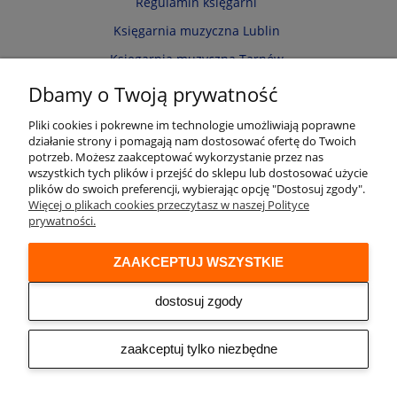
Regulamin księgarni
Księgarnia muzyczna Lublin
Księgarnia muzyczna Tarnów
Informacja o cookies
Dbamy o Twoją prywatność
Polityka prywatności
Pliki cookies i pokrewne im technologie umożliwiają poprawne
działanie strony i pomagają nam dostosować ofertę do Twoich
Zwroty i reklamacje
potrzeb. Możesz zaakceptować wykorzystanie przez nas
wszystkich tych plików i przejść do sklepu lub dostosować użycie
Moje konto
plików do swoich preferencji, wybierając opcję "Dostosuj zgody".
Więcej o plikach cookies przeczytasz w naszej Polityce
Twoje zamówienia
prywatności.
Przechowalnia
ZAAKCEPTUJ WSZYSTKIE
Ustawienia konta
Audio online
dostosuj zgody
© 2026 Księgarnia muzyczna Alenuty.pl
prowadzona przez firmę Arwena S.C. os. Zwycięstwa 2/88 61-643 Poznań
zaakceptuj tylko niezbędne
NIP: 9721153508 REGON: 300533951
Sklep internetowy Shoper
| Made by
Netplace - we create your
Premium
webplace