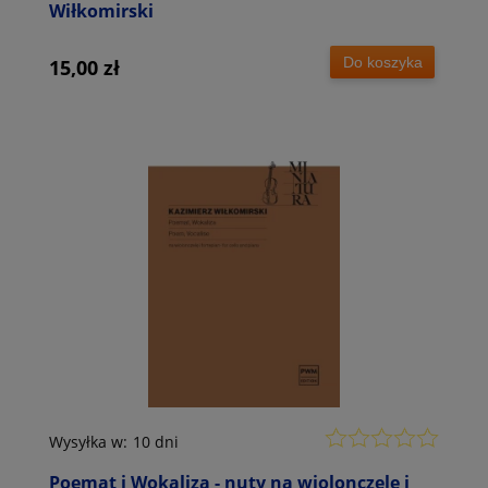
Wiłkomirski
Do koszyka
15,00 zł
Wysyłka w:
10 dni
Poemat i Wokaliza - nuty na wiolonczelę i