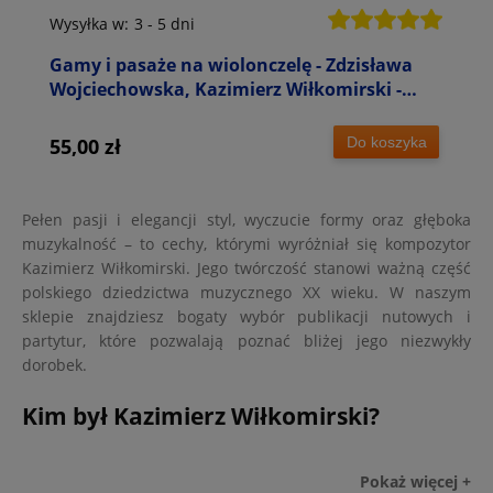
Wysyłka w:
3 - 5 dni
Gamy i pasaże na wiolonczelę - Zdzisława
Wojciechowska, Kazimierz Wiłkomirski -
nuty na wiolonczelę
Do koszyka
55,00 zł
Pełen pasji i elegancji styl, wyczucie formy oraz głęboka
muzykalność – to cechy, którymi wyróżniał się kompozytor
Kazimierz Wiłkomirski. Jego twórczość stanowi ważną część
polskiego dziedzictwa muzycznego XX wieku. W naszym
sklepie znajdziesz bogaty wybór publikacji nutowych i
partytur, które pozwalają poznać bliżej jego niezwykły
dorobek.
Kim był Kazimierz Wiłkomirski?
Kazimierz Wiłkomirski –
Polski kompozytor Kazimierz Wiłkomirski był nie tylko
Twórczość Wiłkomirskiego cechuje melodyjność, elegancja i
Największą część naszej oferty stanowią utwory muzyczne
Szczególną uwagę zwracają utwory na wiolonczelę
Odkryj, jak wiele emocji i piękna umieścił w swoich dziełach
Pokaż więcej +
utalentowanym twórcą, lecz także wybitnym wiolonczelistą,
emocjonalna prostota. Kompozycje Wiłkomirskiego są
Wiłkomirskiego przeznaczone na wiolonczelę solo oraz
Wiłkomirskiego, często wykonywane przez uczniów i
kompozytor Kazimierz Wiłkomirski – sięgnij po jego nuty i