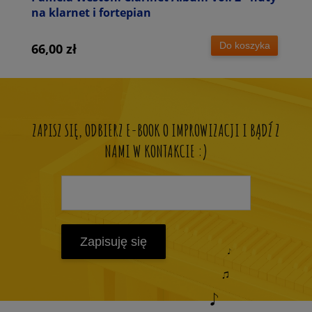
na klarnet i fortepian
Do koszyka
66,00 zł
ZAPISZ SIĘ, ODBIERZ E-BOOK O IMPROWIZACJI I BĄDŹ Z
NAMI W KONTAKCIE :)
Zapisuję się