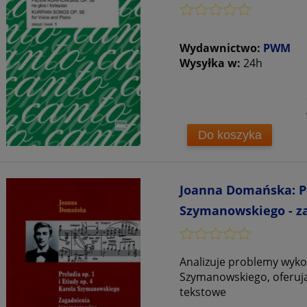
Wydawnictwo:
PWM
Wysyłka w:
24h
Do koszyka
Joanna Domańska: Pre
Szymanowskiego - za
Analizuje problemy wykon
Szymanowskiego, oferują
tekstowe