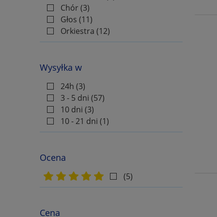
Muzio Clementi
Chór
(3)
Głos
(11)
Antoni Cofalik
Orkiestra
(12)
Mary Cohen
Paul Coles
Wysyłka w
Aaron Copland
Arcangelo Corelli
24h
(3)
3 - 5 dni
(57)
Mike Cornick
10 dni
(3)
Francois Couperin
10 - 21 dni
(1)
Colin Cowles
Andrzej Cwojdziński
Ocena
Piotr Czajkowski
(5)
Carl Czerny
Gary Dahl
Justyna Dawidowicz
Cena