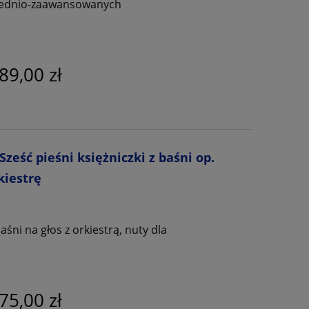
średnio-zaawansowanych
89,00 zł
ześć pieśni księżniczki z baśni op.
rkiestrę
ni na głos z orkiestrą, nuty dla
75,00 zł