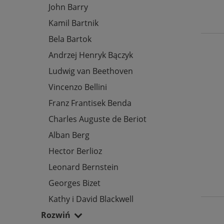
John Barry
Kamil Bartnik
Bela Bartok
Andrzej Henryk Bączyk
Ludwig van Beethoven
Vincenzo Bellini
Franz Frantisek Benda
Charles Auguste de Beriot
Alban Berg
Hector Berlioz
Leonard Bernstein
Georges Bizet
Kathy i David Blackwell
Rozwiń
Jan Nepomucen Bobrowicz