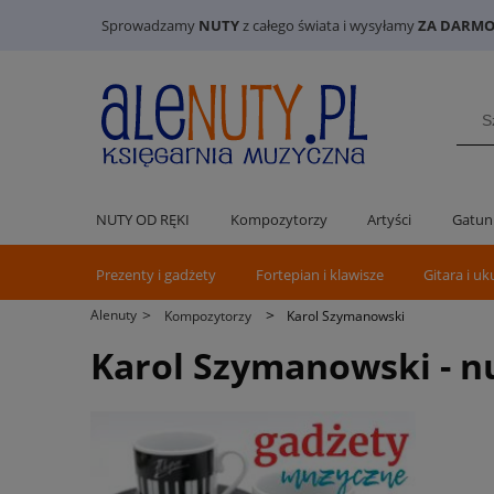
Sprowadzamy
NUTY
z całego świata i wysyłamy
ZA DARMO 
NUTY OD RĘKI
Kompozytorzy
Artyści
Gatun
Prezenty i gadżety
Fortepian i klawisze
Gitara i uk
>
>
Alenuty
Kompozytorzy
Karol Szymanowski
Karol Szymanowski - 