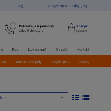
Blog
Zarejestruj się
Zaloguj się
Potrzebujesz pomocy?
Koszyk:
sklep@alenuty.pl
(pusty)
je
Blog
Szukasz nut?
Dla szkół
Kontakt
okal
Orkiestra i zespoły
Książki i płyty
Kolędy