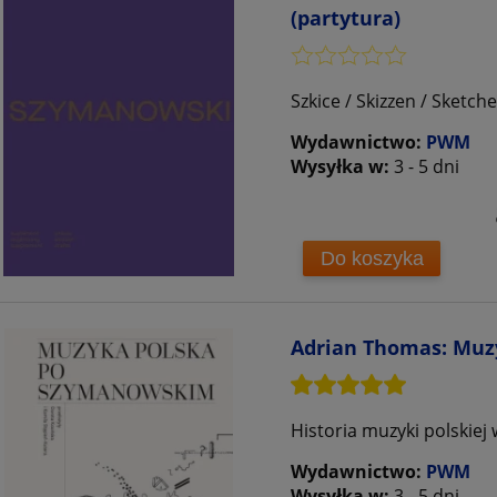
(partytura)
Szkice / Skizzen / Sketch
Wydawnictwo:
PWM
Wysyłka w:
3 - 5 dni
Do koszyka
Adrian Thomas: Muz
Historia muzyki polskiej 
Wydawnictwo:
PWM
Wysyłka w:
3 - 5 dni