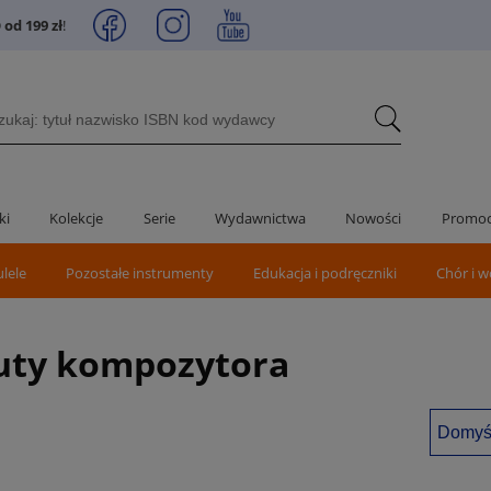
od 199 zł
!
ki
Kolekcje
Serie
Wydawnictwa
Nowości
Promoc
ulele
Pozostałe instrumenty
Edukacja i podręczniki
Chór i w
nuty kompozytora