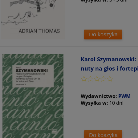
Do koszyka
Karol Szymanowski: P
nuty na głos i fortep
Wydawnictwo:
PWM
Wysyłka w:
10 dni
Do koszyka