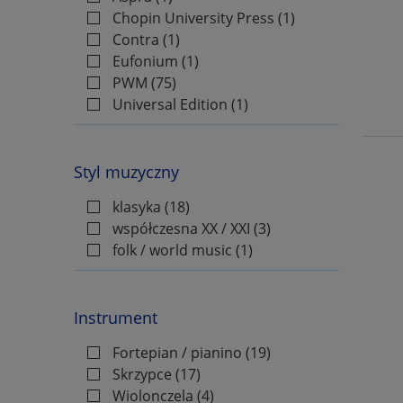
Johann Friedrich Burgmuller
Chopin University Press
(1)
Contra
(1)
Edna Mae Burnam
Eufonium
(1)
Carter Burwell
PWM
(75)
John Cage
Universal Edition
(1)
Matteo Carcassi
Adam von Ahn Carse
Styl muzyczny
Beniamino Cesi
klasyka
(18)
Hieronim Chamski
współczesna XX / XXI
(3)
Marc-Antoine Charpentier
folk / world music
(1)
Bob Chilcott
Fryderyk Chopin
Instrument
Marcel Chyrzyński
Fortepian / pianino
(19)
Larry Clark
Skrzypce
(17)
Ian Clarke
Wiolonczela
(4)