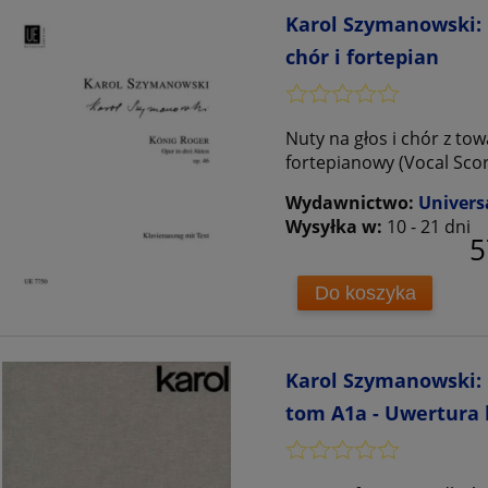
Karol Szymanowski: K
chór i fortepian
Nuty na głos i chór z to
fortepianowy (Vocal Sco
Wydawnictwo:
Univers
Wysyłka w:
10 - 21 dni
5
Do koszyka
Karol Szymanowski:
tom A1a - Uwertura 