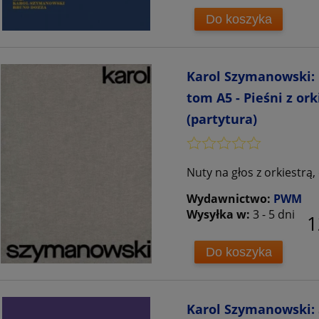
Do koszyka
Karol Szymanowski:
tom A5 - Pieśni z ork
(partytura)
Nuty na głos z orkiestr
Wydawnictwo:
PWM
Wysyłka w:
3 - 5 dni
1
Do koszyka
Karol Szymanowski: S