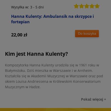
Wysyłka w:
3 - 5 dni
Hanna Kulenty: Ambulansik na skrzypce i
fortepian
Do koszyka
22,00 zł
Kim jest Hanna Kulenty?
Kompozytorka Hanna Kulenty urodziła się w 1961 roku w
Białymstoku. Dziś mieszka w Warszawie i w Arnheim.
Kształciła się w Akademii Muzycznej w Warszawie oraz pod
okiem Louisa Andriessena w Królewskim Konserwatorium
Muzycznym w Hadze.
Hanna Kulenty - najpopularniejsze
Jako aktywna i uznana kompozytorka Hanna Kulenty jest
Unikalny styl kompozytorki Hanny Kulenty, często określany
Nuty na fortepian Hanny Kulenty to jedynie ułamek jej
W naszej księgarni znajdziesz nie tylko nuty do kompozycji
Pokaż więcej +
zapraszana do zasiadania w jury międzynarodowych
jako "polifonia łuków" oraz "polifonia różnic czasowych"
twórczości, ale chciałabym zwrócić Twoją uwagę na
Hanny Kulenty, ale i płytę CD z wyjątkowym nagraniem
kompozycje
konkursów muzycznych i biennale. Dzieli się swoją wiedzą,
zdobył uznanie i szacunek w świecie muzyki współczesnej.
szczególną kompozycję, która powstała z myślą o
Aisthetikos
wykonanym przez Bartłomieja Dusia, z