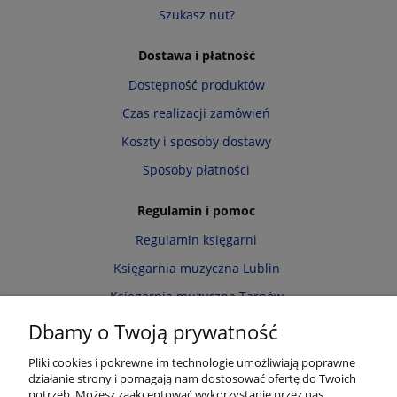
Szukasz nut?
Dostawa i płatność
Dostępność produktów
Czas realizacji zamówień
Koszty i sposoby dostawy
Sposoby płatności
Regulamin i pomoc
Regulamin księgarni
Księgarnia muzyczna Lublin
Księgarnia muzyczna Tarnów
Informacja o cookies
Dbamy o Twoją prywatność
Polityka prywatności
Pliki cookies i pokrewne im technologie umożliwiają poprawne
działanie strony i pomagają nam dostosować ofertę do Twoich
Zwroty i reklamacje
potrzeb. Możesz zaakceptować wykorzystanie przez nas