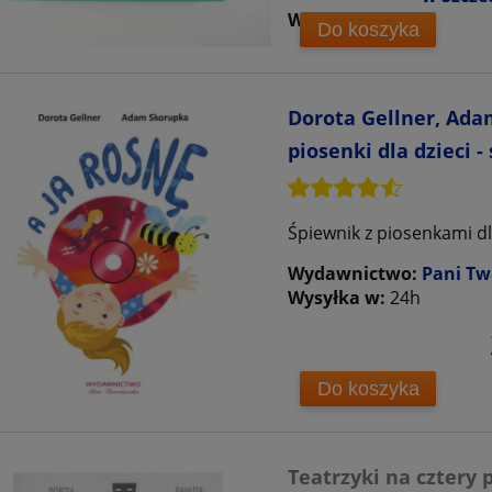
Wysyłka w:
24h
Do koszyka
Dorota Gellner, Adam
piosenki dla dzieci -
Śpiewnik z piosenkami dl
Wydawnictwo:
Pani T
Wysyłka w:
24h
Do koszyka
Teatrzyki na cztery 