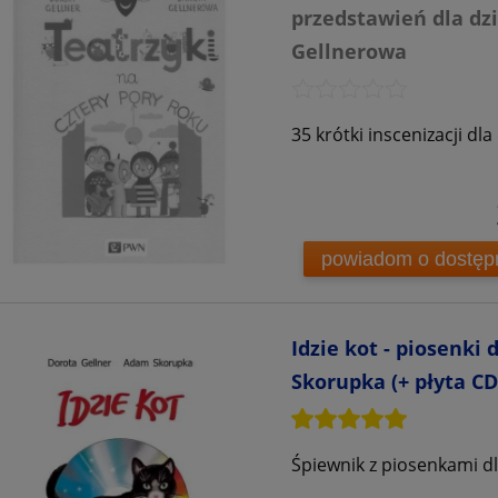
przedstawień dla dzi
Gellnerowa
35 krótki inscenizacji dl
powiadom o dostęp
Idzie kot - piosenki 
Skorupka (+ płyta CD
Śpiewnik z piosenkami dl
(2)