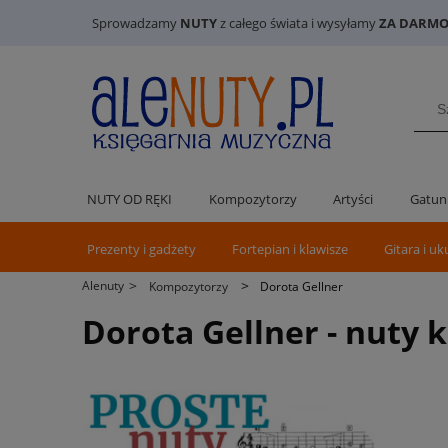
Sprowadzamy
NUTY
z całego świata i wysyłamy
ZA DARMO 
NUTY OD RĘKI
Kompozytorzy
Artyści
Gatun
Prezenty i gadżety
Fortepian i klawisze
Gitara i uk
>
>
Alenuty
Kompozytorzy
Dorota Gellner
Dorota Gellner - nuty