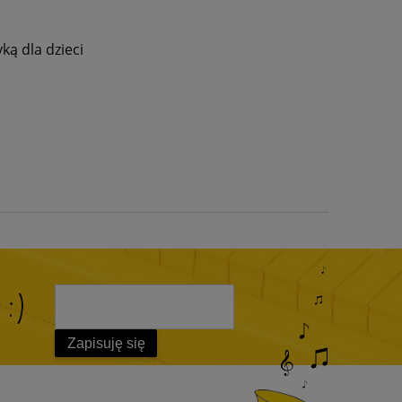
ą dla dzieci
 :)
Zapisuję się