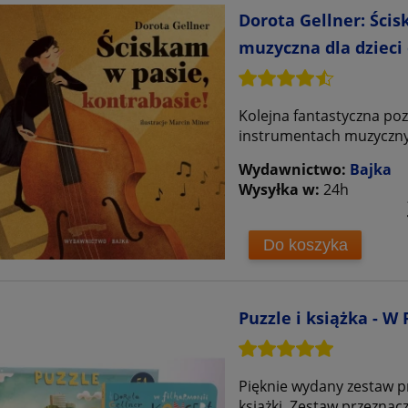
Dorota Gellner: Ścis
muzyczna dla dziec
Kolejna fantastyczna poz
instrumentach muzycznych
Wydawnictwo:
Bajka
Wysyłka w:
24h
Do koszyka
Puzzle i książka - W
Pięknie wydany zestaw pr
książki. Zestaw przeznac