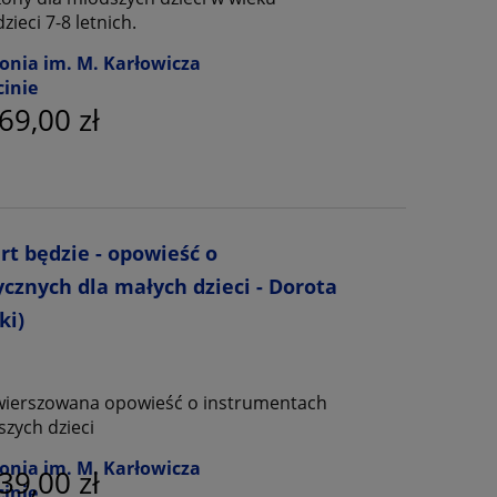
ieci 7-8 letnich.
onia im. M. Karłowicza
cinie
69,00 zł
rt będzie - opowieść o
znych dla małych dzieci - Dorota
ki)
 wierszowana opowieść o instrumentach
zych dzieci
onia im. M. Karłowicza
39,00 zł
cinie