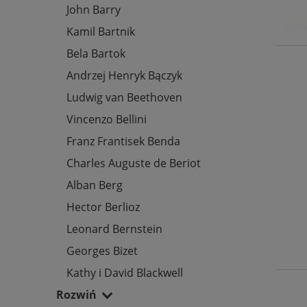
John Barry
Kamil Bartnik
Bela Bartok
Andrzej Henryk Bączyk
Ludwig van Beethoven
Vincenzo Bellini
Franz Frantisek Benda
Charles Auguste de Beriot
Alban Berg
Hector Berlioz
Leonard Bernstein
Georges Bizet
Kathy i David Blackwell
Rozwiń
Jan Nepomucen Bobrowicz