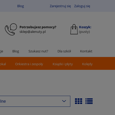
Blog
Zarejestruj się
Zaloguj się
Potrzebujesz pomocy?
Koszyk:
sklep@alenuty.pl
(pusty)
je
Blog
Szukasz nut?
Dla szkół
Kontakt
okal
Orkiestra i zespoły
Książki i płyty
Kolędy