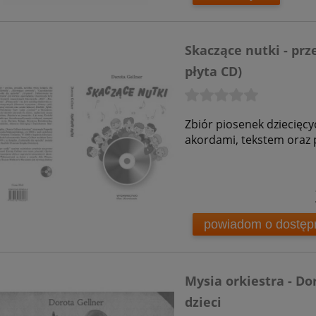
Skaczące nutki - prze
płyta CD)
Zbiór piosenek dziecięc
akordami, tekstem oraz 
powiadom o dostęp
Mysia orkiestra - Do
dzieci