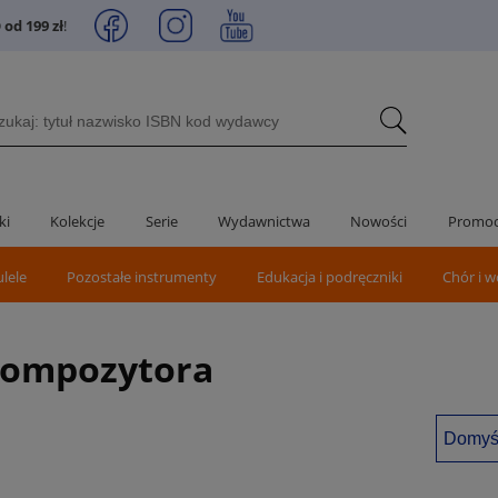
od 199 zł
!
ki
Kolekcje
Serie
Wydawnictwa
Nowości
Promoc
ulele
Pozostałe instrumenty
Edukacja i podręczniki
Chór i w
 kompozytora