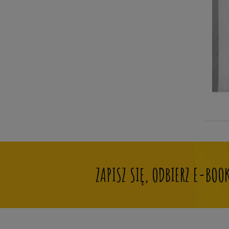
Claude Debussy
Peter Deneff
Alexandre Desplat
Krzesimir Dębski
Anton Diabelli
Ramin Djawadi
Andrzej Dobrowolski
Ignacy Feliks Dobrzyński
Gaetano Donizetti
Justus Johann Friedrich Dotzauer
ZAPISZ SIĘ, ODBIERZ E-BO
John Dowland
Mirosław Drożdżowski
Pierre Max Dubois
Rihards Dubra