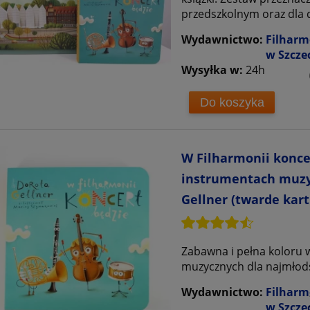
przedszkolnym oraz dla dz
Wydawnictwo:
Filharm
w Szcze
Wysyłka w:
24h
Do koszyka
W Filharmonii konce
instrumentach muzyc
Gellner (twarde kart
Zabawna i pełna koloru
muzycznych dla najmłods
Wydawnictwo:
Filharm
w Szcze