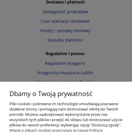
Dostawa i płatność
Dostępność produktów
Czas realizacji zamówień
Koszty i sposoby dostawy
Sposoby płatności
Regulamin i pomoc
Regulamin księgarni
Księgarnia muzyczna Lublin
Księgarnia muzyczna Tarnów
Informacja o cookies
Dbamy o Twoją prywatność
Polityka prywatności
Pliki cookies i pokrewne im technologie umożliwiają poprawne
działanie strony i pomagają nam dostosować ofertę do Twoich
Zwroty i reklamacje
potrzeb. Możesz zaakceptować wykorzystanie przez nas
wszystkich tych plików i przejść do sklepu lub dostosować użycie
Moje konto
plików do swoich preferencji, wybierając opcję "Dostosuj zgody".
Więcej o plikach cookies przeczytasz w naszej Polityce