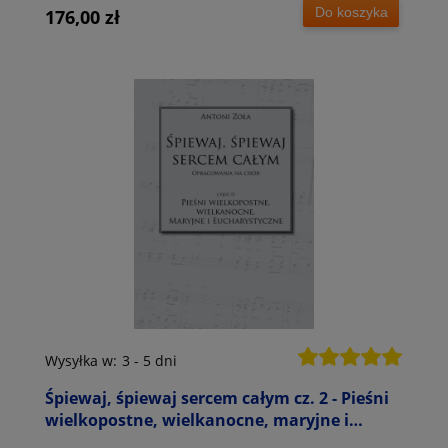
Blackwell
Do koszyka
176,00 zł
Wysyłka w:
3 - 5 dni
Śpiewaj, śpiewaj sercem całym cz. 2 - Pieśni
wielkopostne, wielkanocne, maryjne i
eucharystyczne - Antoni Zoła - nuty na chór