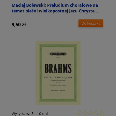
Maciej Bolewski: Preludium chorałowe na
temat pieśni wielkopostnej Jezu Chryste
Panie miły - nuty na organy
Do koszyka
9,50 zł
Wysyłka w:
5 - 10 dni