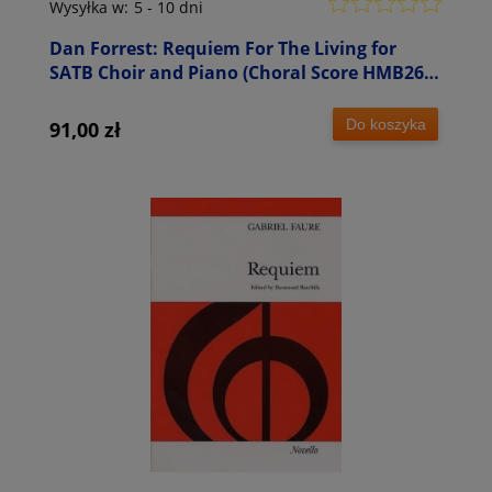
Wysyłka w:
5 - 10 dni
Dan Forrest: Requiem For The Living for
SATB Choir and Piano (Choral Score HMB265)
- nuty na chór SATB
Do koszyka
91,00 zł