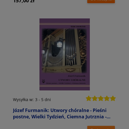
157,00 zł
Wysyłka w:
3 - 5 dni
Józef Furmanik: Utwory chóralne - Pieśni
postne, Wielki Tydzień, Ciemna Jutrznia -
nuty na chór