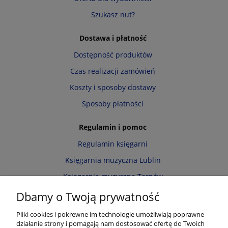
Szukasz nut?
Dostawa i płatność
Dostępność produktów
Czas realizacji zamówień
Koszty i sposoby dostawy
Sposoby płatności
Regulamin i pomoc
Regulamin księgarni
Księgarnia muzyczna Lublin
Księgarnia muzyczna Tarnów
Informacja o cookies
Dbamy o Twoją prywatność
Polityka prywatności
Pliki cookies i pokrewne im technologie umożliwiają poprawne
działanie strony i pomagają nam dostosować ofertę do Twoich
Zwroty i reklamacje