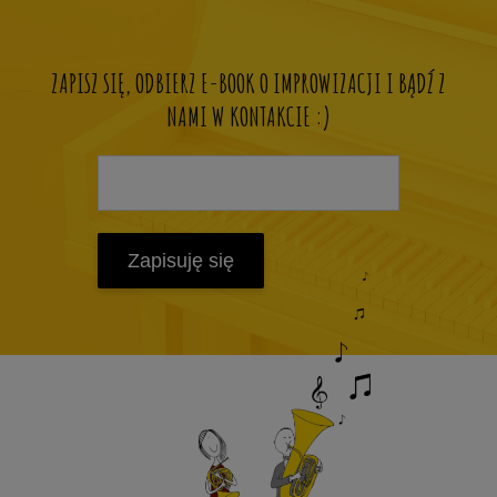
ZAPISZ SIĘ, ODBIERZ E-BOOK O IMPROWIZACJI I BĄDŹ Z
NAMI W KONTAKCIE :)
Zapisuję się