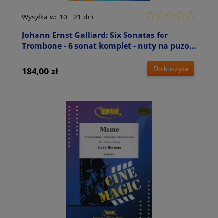
Prague Chamber Choir, Ballroom Dance Orchestra oraz z
własną orkiestrą Marc Reift Orchestra.
Wysyłka w:
10 - 21 dni
Johann Ernst Galliard: Six Sonatas for
Trombone - 6 sonat komplet - nuty na puzon
i fortepian
Do koszyka
184,00 zł