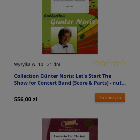
Wysyłka w:
10 - 21 dni
Collection Günter Noris: Let's Start The
Show for Concert Band (Score & Parts) - nuty
na orkiestrę dętą
Do koszyka
556,00 zł