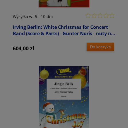
Wysyłka w:
5 - 10 dni
Irving Berlin: White Christmas for Concert
Band (Score & Parts) - Gunter Noris - nuty na
młodzieżową orkiestrę dętą
Do koszyka
604,00 zł