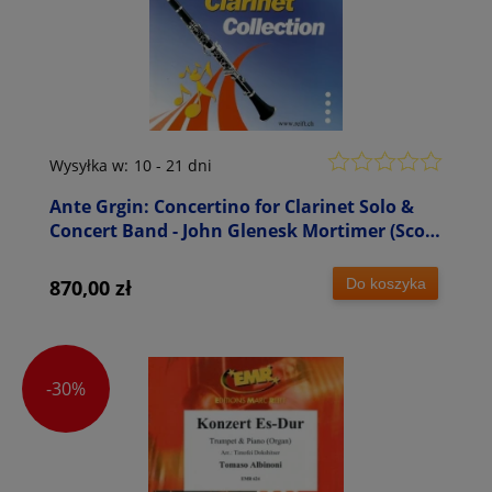
Wysyłka w:
10 - 21 dni
Ante Grgin: Concertino for Clarinet Solo &
Concert Band - John Glenesk Mortimer (Score
& Parts) - nuty na klarnet i orkiestrę dętą
Do koszyka
870,00 zł
-30%