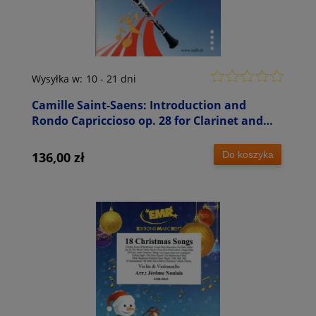
Wysyłka w:
10 - 21 dni
Camille Saint-Saens: Introduction and
Rondo Capriccioso op. 28 for Clarinet and
Piano - Mikhail Nakariakov - nuty na klarnet
z fortepianem
Do koszyka
136,00 zł