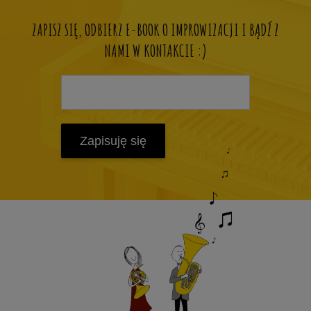
ZAPISZ SIĘ, ODBIERZ E-BOOK O IMPROWIZACJI I BĄDŹ Z
NAMI W KONTAKCIE :)
Zapisuję się