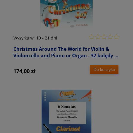
Wysyłka w:
10 - 21 dni
Christmas Around The World for Violin &
Violoncello and Piano or Organ - 32 kolędy z
całego świata - nuty na skrzypce i
wiolonczelę z fortepianem
Do koszyka
174,00 zł