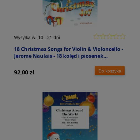
Wysyłka w:
10 - 21 dni
18 Christmas Songs for Violin & Violoncello -
Jerome Naulais - 18 kolęd i piosenek
świątecznych - nuty na skrzypce i
wiolonczelę
Do koszyka
92,00 zł