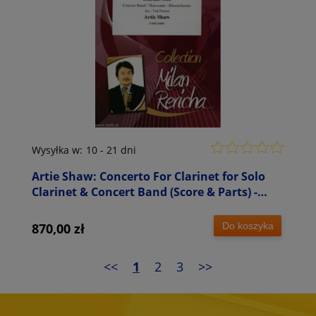
Wysyłka w:
10 - 21 dni
Artie Shaw: Concerto For Clarinet for Solo
Clarinet & Concert Band (Score & Parts) -
nuty na orkiestrę dętą
Do koszyka
870,00 zł
<<
1
2
3
>>