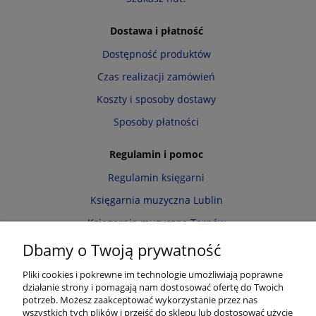
Dostawa i płatność
Dostępność produktów
Czas realizacji zamówień
Koszty i sposoby dostawy
Sposoby płatności
Regulamin i pomoc
Regulamin księgarni
Księgarnia muzyczna Lublin
Księgarnia muzyczna Tarnów
Informacja o cookies
Dbamy o Twoją prywatność
Polityka prywatności
Pliki cookies i pokrewne im technologie umożliwiają poprawne
działanie strony i pomagają nam dostosować ofertę do Twoich
Zwroty i reklamacje
potrzeb. Możesz zaakceptować wykorzystanie przez nas
wszystkich tych plików i przejść do sklepu lub dostosować użycie