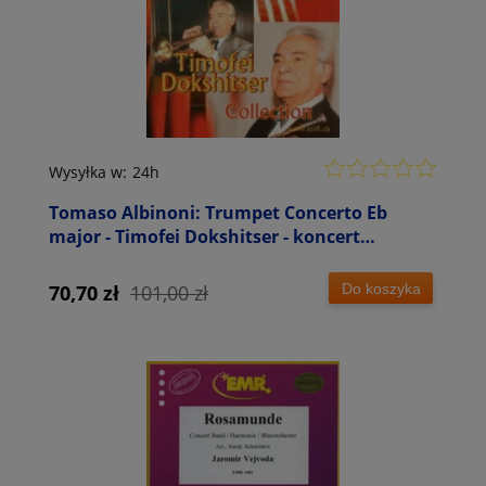
Wysyłka w:
24h
Tomaso Albinoni: Trumpet Concerto Eb
major - Timofei Dokshitser - koncert
trąbkowy Es-dur - nuty na trąbkę i fortepian
lub organy
Do koszyka
70,70 zł
101,00 zł