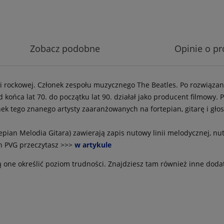
Zobacz podobne
Opinie o pr
ki rockowej. Członek zespołu muzycznego The Beatles. Po rozwiąz
 Od końca lat 70. do początku lat 90. działał jako producent filmowy
nek tego znanego artysty zaaranżowanych na fortepian, gitarę i gł
epian Melodia Gitara) zawierają zapis nutowy linii melodycznej, nut
ch PVG przeczytasz >>>
w artykule
 one określić poziom trudności. Znajdziesz tam również inne doda