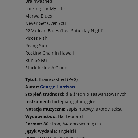
Brainwashed
Looking For My Life
Marwa Blues
Never Get Over You
P2 Vatican Blues (Last Saturday Night)
Pisces Fish
Rising Sun
Rocking Chair In Hawaii
Run So Far
Stuck Inside A Cloud
Tytuł:
Brainwashed (PVG)
Autor:
George Harrison
Stopień trudności:
dla średnio-zaawansowanych
Instrument:
fortepian, gitara, głos
Notacja muzyczna:
zapis nutowy, akordy, tekst
Wydawnictwo:
Hal Leonard
Format:
80 stron, A4, oprawa miękka
Język wydania:
angielski