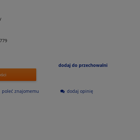
y
779
dodaj do przechowalni
ści
poleć znajomemu
dodaj opinię