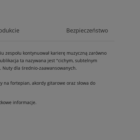
odukcie
Bezpieczeństwo
aniu zespołu kontynuował karierę muzyczną zarówno
. Publikacja ta nazywana jest "cichym, subtelnym
os. Nuty dla średnio-zaawansowanych.
y na fortepian, akordy gitarowe oraz słowa do
tkowe informacje.