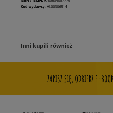
ISBN / ISMN:
9780634057779
Kod wydawcy:
HL00306514
Inni kupili również
ZAPISZ SIĘ, ODBIERZ E-BO