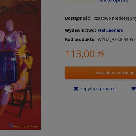
Dostępność:
czasowo niedostępn
Wydawnictwo:
Hal Leonard
Kod produktu:
WYDZ_9780634057
113,00 zł
powiadom o dostępno
zapytaj o produkt