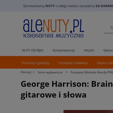
Sprowadzamy
NUTY
z całego świata i wysyłamy
ZA DARMO 
NUTY OD RĘKI
Kompozytorzy
Artyści
Gatun
Prezenty i gadżety
Fortepian i klawisze
Gitara i uk
>
>
Alenuty
Serie wydawnicze
Fortepian Melodia Akordy PV
George Harrison: Brain
gitarowe i słowa