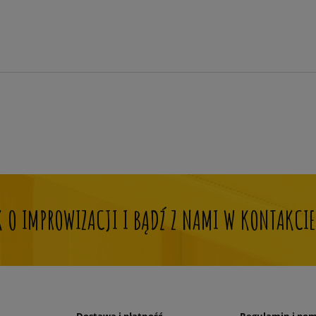
OK O IMPROWIZACJI I BĄDŹ Z NAMI W KONTAKCIE