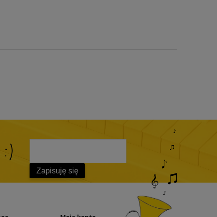
 :)
Zapisuję się