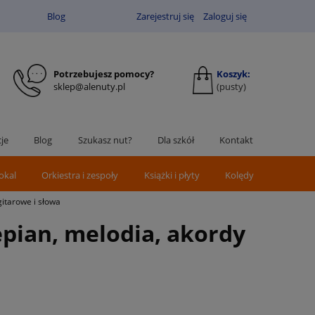
Blog
Zarejestruj się
Zaloguj się
Potrzebujesz pomocy?
Koszyk:
sklep@alenuty.pl
(pusty)
je
Blog
Szukasz nut?
Dla szkół
Kontakt
okal
Orkiestra i zespoły
Książki i płyty
Kolędy
gitarowe i słowa
epian, melodia, akordy