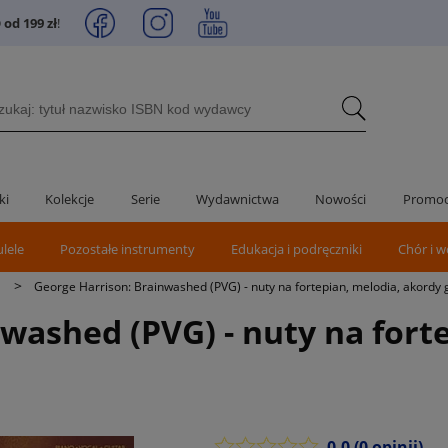
od 199 zł
!
ki
Kolekcje
Serie
Wydawnictwa
Nowości
Promoc
ulele
Pozostałe instrumenty
Edukacja i podręczniki
Chór i w
>
G
George Harrison: Brainwashed (PVG) - nuty na fortepian, melodia, akordy 
washed (PVG) - nuty na fort
0.0
(0 opinii)