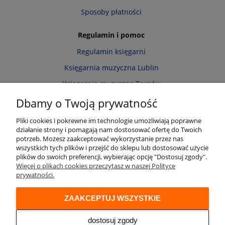
Sposoby płatności
Regulamin i pomoc
Regulamin księgarni
Księgarnia muzyczna Lublin
Księgarnia muzyczna Tarnów
Informacja o cookies
Dbamy o Twoją prywatność
Polityka prywatności
Pliki cookies i pokrewne im technologie umożliwiają poprawne
działanie strony i pomagają nam dostosować ofertę do Twoich
Zwroty i reklamacje
potrzeb. Możesz zaakceptować wykorzystanie przez nas
wszystkich tych plików i przejść do sklepu lub dostosować użycie
Moje konto
plików do swoich preferencji, wybierając opcję "Dostosuj zgody".
Więcej o plikach cookies przeczytasz w naszej Polityce
Twoje zamówienia
prywatności.
Przechowalnia
ZAAKCEPTUJ WSZYSTKIE
Ustawienia konta
Audio online
dostosuj zgody