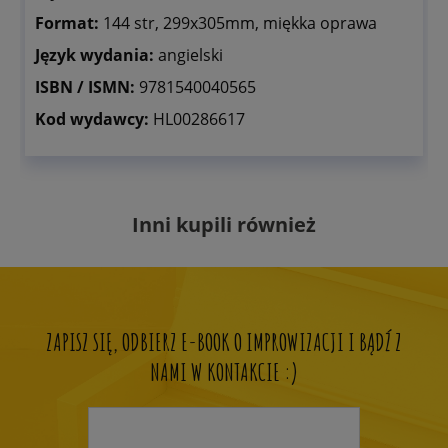
Format:
144 str, 299x305mm, miękka oprawa
Język wydania:
angielski
ISBN / ISMN:
9781540040565
Kod wydawcy:
HL00286617
Inni kupili również
ZAPISZ SIĘ, ODBIERZ E-BOOK O IMPROWIZACJI I BĄDŹ Z
NAMI W KONTAKCIE :)