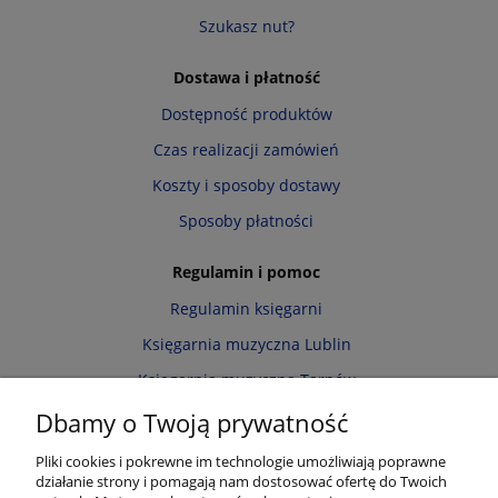
Szukasz nut?
Dostawa i płatność
Dostępność produktów
Czas realizacji zamówień
Koszty i sposoby dostawy
Sposoby płatności
Regulamin i pomoc
Regulamin księgarni
Księgarnia muzyczna Lublin
Księgarnia muzyczna Tarnów
Informacja o cookies
Dbamy o Twoją prywatność
Polityka prywatności
Pliki cookies i pokrewne im technologie umożliwiają poprawne
działanie strony i pomagają nam dostosować ofertę do Twoich
Zwroty i reklamacje