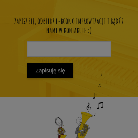
ZAPISZ SIĘ, ODBIERZ E-BOOK O IMPROWIZACJI I BĄDŹ Z
NAMI W KONTAKCIE :)
Zapisuję się