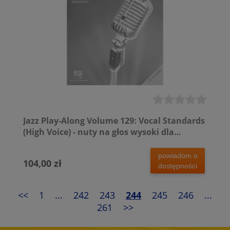
Jazz Play-Along Volume 129: Vocal Standards
(High Voice) - nuty na głos wysoki dla
wokalistów jazzowych (+ płyta CD)
powiadom o
104,00 zł
dostępności
<<
1
...
242
243
244
245
246
...
261
>>