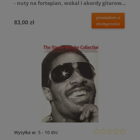
- nuty na fortepian, wokal i akordy gitarowe
(+ płyta CD)
powiadom o
83,00 zł
dostępności
Wysyłka w:
5 - 10 dni