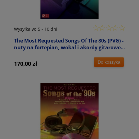
Wysyłka w:
5 - 10 dni
The Most Requested Songs Of The 80s (PVG) -
nuty na fortepian, wokal i akordy gitarowe -
zawiera Billie Jean, Footloose, Just The Two
Of Us
Do koszyka
170,00 zł