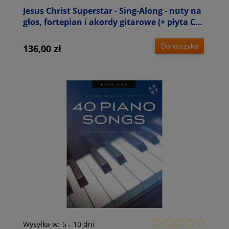
Jesus Christ Superstar - Sing-Along - nuty na
głos, fortepian i akordy gitarowe (+ płyta CD)
- Andrew Lloyd Webber
Do koszyka
136,00 zł
Wysyłka w:
5 - 10 dni