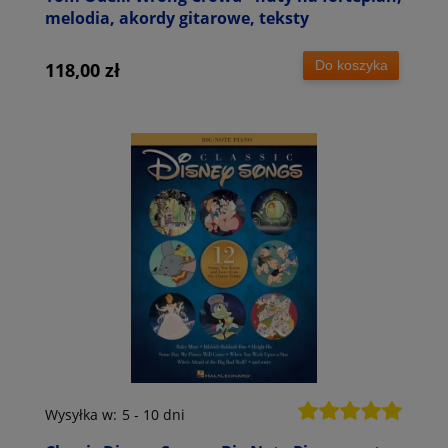
melodia, akordy gitarowe, teksty
Do koszyka
118,00 zł
Wysyłka w:
5 - 10 dni