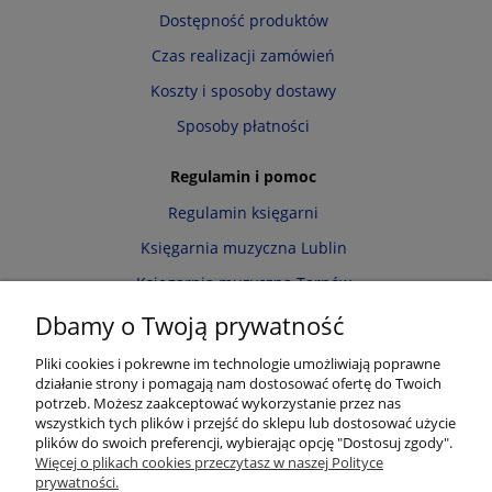
Dostępność produktów
Czas realizacji zamówień
Koszty i sposoby dostawy
Sposoby płatności
Regulamin i pomoc
Regulamin księgarni
Księgarnia muzyczna Lublin
Księgarnia muzyczna Tarnów
Informacja o cookies
Dbamy o Twoją prywatność
Polityka prywatności
Pliki cookies i pokrewne im technologie umożliwiają poprawne
działanie strony i pomagają nam dostosować ofertę do Twoich
Zwroty i reklamacje
potrzeb. Możesz zaakceptować wykorzystanie przez nas
wszystkich tych plików i przejść do sklepu lub dostosować użycie
Moje konto
plików do swoich preferencji, wybierając opcję "Dostosuj zgody".
Więcej o plikach cookies przeczytasz w naszej Polityce
Twoje zamówienia
prywatności.