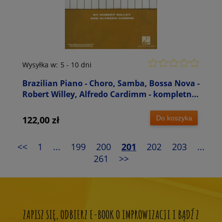
Wysyłka w:
5 - 10 dni
Brazilian Piano - Choro, Samba, Bossa Nova -
Robert Willey, Alfredo Cardimm - kompletny
przewodnik po stylu muzycznym (+ audio
online)
Do koszyka
122,00 zł
<<
1
...
199
200
201
202
203
...
261
>>
ZAPISZ SIĘ, ODBIERZ E-BOOK O IMPROWIZACJI I BĄDŹ Z