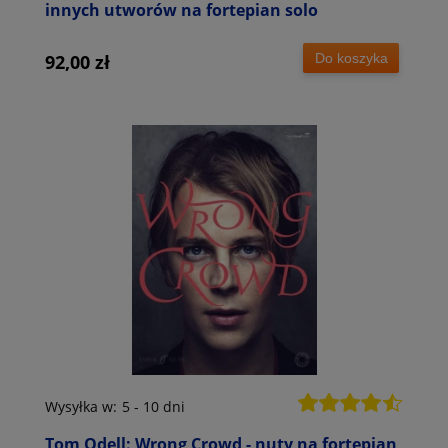
innych utworów na fortepian solo
Do koszyka
92,00 zł
Wysyłka w:
5 - 10 dni
Tom Odell: Wrong Crowd - nuty na fortepian,