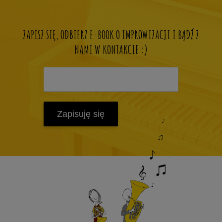
ZAPISZ SIĘ, ODBIERZ E-BOOK O IMPROWIZACJI I BĄDŹ Z
NAMI W KONTAKCIE :)
Zapisuję się