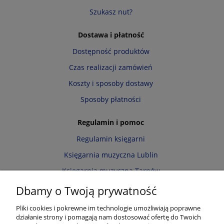
Szukasz nut?
Dostawa i płatność
Dostępność produktów
Czas realizacji zamówień
Koszty i sposoby dostawy
Sposoby płatności
Regulamin i pomoc
Regulamin księgarni
Księgarnia muzyczna Lublin
Księgarnia muzyczna Tarnów
Informacja o cookies
Dbamy o Twoją prywatność
Polityka prywatności
Pliki cookies i pokrewne im technologie umożliwiają poprawne
działanie strony i pomagają nam dostosować ofertę do Twoich
Zwroty i reklamacje