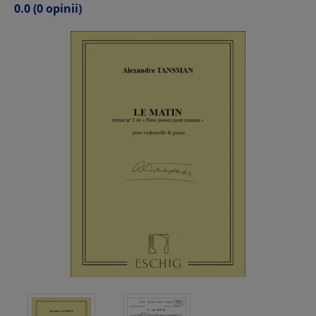
0.0
(0 opinii)