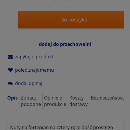
Do koszyka
dodaj do przechowalni
zapytaj o produkt
poleć znajomemu
dodaj opinię
Opis
Zobacz
Opinie o
Koszty
Bezpieczeństwo
podobne
produkcie
dostawy
Nuty na fortepian na cztery ręce dość prostego