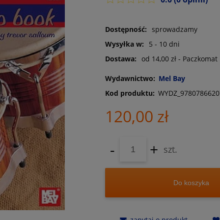
Dostępność:
sprowadzamy
Wysyłka w:
5 - 10 dni
Dostawa:
od 14,00 zł
- Paczkomat
Wydawnictwo:
Mel Bay
Kod produktu:
WYDZ_9780786620
120,00 zł
-
+
szt.
Do koszyka
zapytaj o produkt