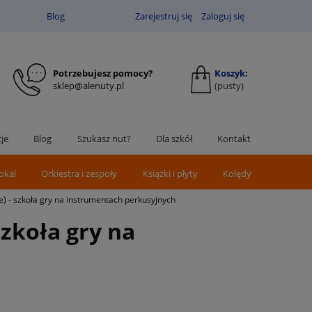
Blog
Zarejestruj się
Zaloguj się
Potrzebujesz pomocy?
Koszyk:
sklep@alenuty.pl
(pusty)
je
Blog
Szukasz nut?
Dla szkół
Kontakt
okal
Orkiestra i zespoły
Książki i płyty
Kolędy
e) - szkoła gry na instrumentach perkusyjnych
szkoła gry na