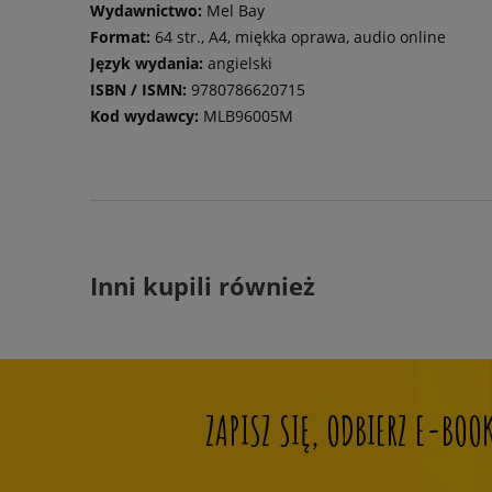
Wydawnictwo:
Mel Bay
Format:
64 str., A4, miękka oprawa, audio online
Język wydania:
angielski
ISBN / ISMN:
9780786620715
Kod wydawcy:
MLB96005M
Inni kupili również
ZAPISZ SIĘ, ODBIERZ E-BO