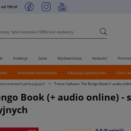
od 199 zł
!
ki
Kolekcje
Serie
Wydawnictwa
Nowości
Promoc
ulele
Pozostałe instrumenty
Edukacja i podręczniki
Chór i w
>
instrumentach perkusyjnych
Trevor Salloum: The Bongo Book (+ audio onlin
ngo Book (+ audio online) - 
yjnych
0.0
(0 opinii)