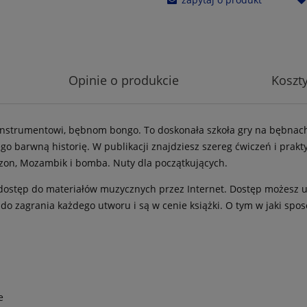
Opinie o produkcie
Koszt
nstrumentowi, bębnom bongo. To doskonała szkoła gry na bębnach, 
ego barwną historię. W publikacji znajdziesz szereg ćwiczeń i pra
zon, Mozambik i bomba. Nuty dla początkujących.
y dostęp do materiałów muzycznych przez Internet. Dostęp możesz 
 do zagrania każdego utworu i są w cenie książki. O tym w jaki sp
e