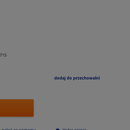
715
dodaj do przechowalni
poleć znajomemu
dodaj opinię