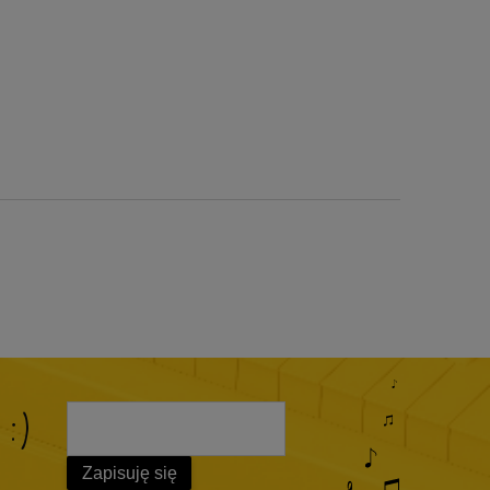
 :)
Zapisuję się