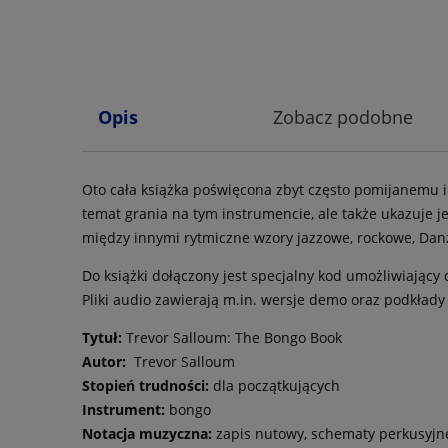
Opis
Zobacz podobne
Oto cała książka poświęcona zbyt często pomijanemu i
temat grania na tym instrumencie, ale także ukazuje j
między innymi rytmiczne wzory jazzowe, rockowe, Dan
Do książki dołączony jest specjalny kod umożliwiając
Pliki audio zawierają m.in. wersje demo oraz podkłady
Tytuł:
Trevor Salloum: The Bongo Book
Autor:
Trevor Salloum
Stopień trudności:
dla początkujących
Instrument:
bongo
Notacja muzyczna:
zapis nutowy, schematy perkusyjn