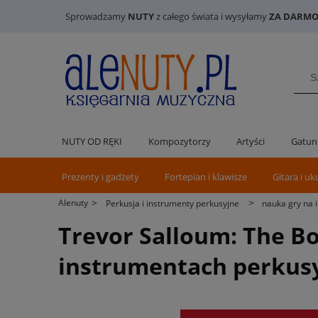
Sprowadzamy
NUTY
z całego świata i wysyłamy
ZA DARMO 
NUTY OD RĘKI
Kompozytorzy
Artyści
Gatun
Prezenty i gadżety
Fortepian i klawisze
Gitara i uk
>
>
Alenuty
Perkusja i instrumenty perkusyjne
nauka gry na 
Trevor Salloum: The Bo
instrumentach perkus