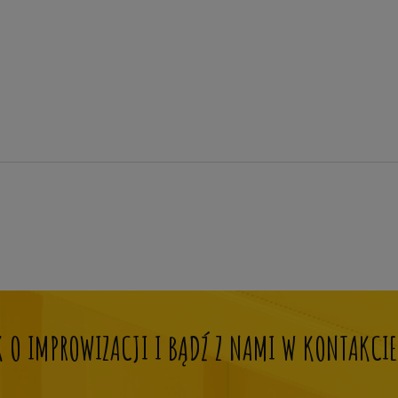
OK O IMPROWIZACJI I BĄDŹ Z NAMI W KONTAKCIE