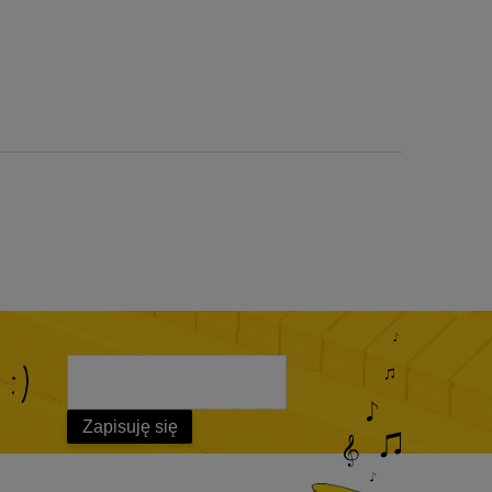
 :)
Zapisuję się