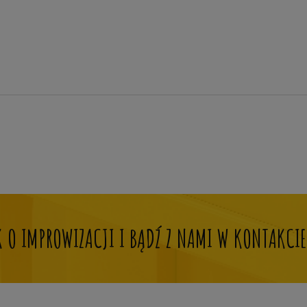
OK O IMPROWIZACJI I BĄDŹ Z NAMI W KONTAKCIE