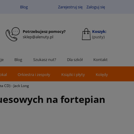
Blog
Zarejestruj się
Zaloguj się
Potrzebujesz pomocy?
Koszyk:
sklep@alenuty.pl
(pusty)
je
Blog
Szukasz nut?
Dla szkół
Kontakt
okal
Orkiestra i zespoły
Książki i płyty
Kolędy
a CD) - Jack Long
luesowych na fortepian