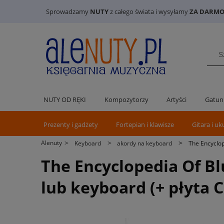
Sprowadzamy
NUTY
z całego świata i wysyłamy
ZA DARMO 
NUTY OD RĘKI
Kompozytorzy
Artyści
Gatun
Prezenty i gadżety
Fortepian i klawisze
Gitara i uk
>
>
>
Alenuty
Keyboard
akordy na keyboard
The Encyclop
The Encyclopedia Of B
lub keyboard (+ płyta C