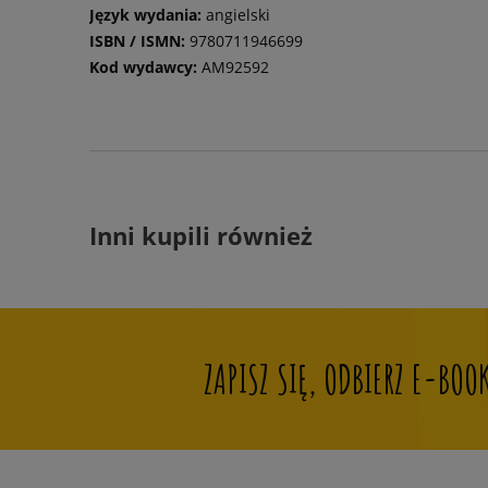
Język wydania:
angielski
ISBN / ISMN:
9780711946699
Kod wydawcy:
AM92592
Inni kupili również
ZAPISZ SIĘ, ODBIERZ E-BO