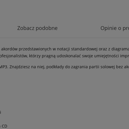
Zobacz podobne
Opinie o pr
 akordów przedstawionych w notacji standardowej oraz z diagram
ofesjonalistów, którzy pragną udoskonalać swoje umiejętności impr
 MP3. Znajdziesz na niej, podkłady do zagrania partii solowej bez 
i
a CD