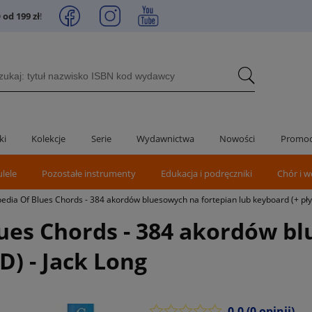
od 199 zł
!
ki
Kolekcje
Serie
Wydawnictwa
Nowości
Promoc
ulele
Pozostałe instrumenty
Edukacja i podręczniki
Chór i w
edia Of Blues Chords - 384 akordów bluesowych na fortepian lub keyboard (+ płyt
lues Chords - 384 akordów b
D) - Jack Long
0.0
(0 opinii)