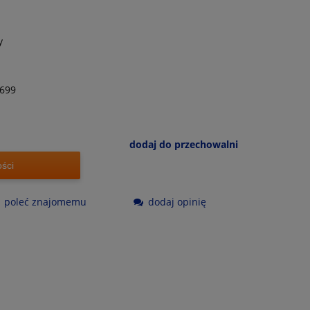
y
699
dodaj do przechowalni
ści
poleć znajomemu
dodaj opinię