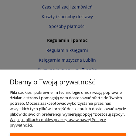
Czas realizacji zamówień
Koszty i sposoby dostawy
Sposoby płatności
Regulamin i pomoc
Regulamin księgarni
Księgarnia muzyczna Lublin
Księgarnia muzyczna Tarnów
Informacja o cookies
Dbamy o Twoją prywatność
Polityka prywatności
Pliki cookies i pokrewne im technologie umożliwiają poprawne
działanie strony i pomagają nam dostosować ofertę do Twoich
Zwroty i reklamacje
potrzeb. Możesz zaakceptować wykorzystanie przez nas
wszystkich tych plików i przejść do sklepu lub dostosować użycie
Moje konto
plików do swoich preferencji, wybierając opcję "Dostosuj zgody".
Więcej o plikach cookies przeczytasz w naszej Polityce
Twoje zamówienia
prywatności.
Przechowalnia