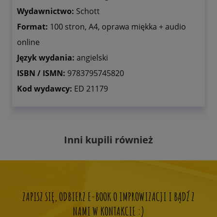
Wydawnictwo:
Schott
Format:
100 stron, A4, oprawa miękka + audio
online
Język wydania:
angielski
ISBN / ISMN:
9783795745820
Kod wydawcy:
ED 21179
Inni kupili również
ZAPISZ SIĘ, ODBIERZ E-BOOK O IMPROWIZACJI I BĄDŹ Z
NAMI W KONTAKCIE :)