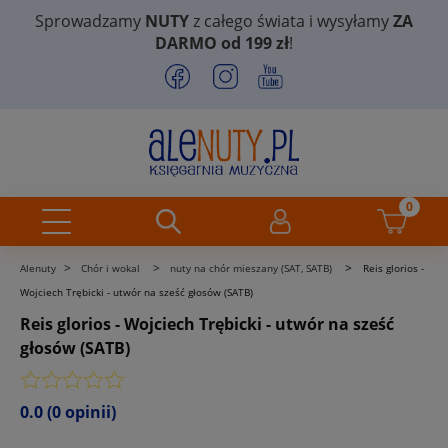
Sprowadzamy
NUTY
z całego świata i wysyłamy
ZA
DARMO od 199 zł
!
>
>
>
Alenuty
Chór i wokal
nuty na chór mieszany (SAT, SATB)
Reis glorios -
Wojciech Trębicki - utwór na sześć głosów (SATB)
Reis glorios - Wojciech Trębicki - utwór na sześć
głosów (SATB)
0.0
(0 opinii)