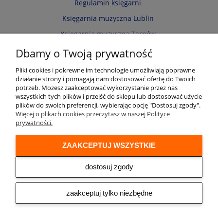
Regulamin księgarni
Księgarnia muzyczna Lublin
Księgarnia muzyczna Tarnów
Informacja o cookies
Dbamy o Twoją prywatność
Polityka prywatności
Pliki cookies i pokrewne im technologie umożliwiają poprawne
działanie strony i pomagają nam dostosować ofertę do Twoich
Zwroty i reklamacje
potrzeb. Możesz zaakceptować wykorzystanie przez nas
wszystkich tych plików i przejść do sklepu lub dostosować użycie
Moje konto
plików do swoich preferencji, wybierając opcję "Dostosuj zgody".
Więcej o plikach cookies przeczytasz w naszej Polityce
Twoje zamówienia
prywatności.
Przechowalnia
ZAAKCEPTUJ WSZYSTKIE
Ustawienia konta
Audio online
dostosuj zgody
© 2026 Księgarnia muzyczna Alenuty.pl
prowadzona przez firmę Arwena S.C. os. Zwycięstwa 2/88 61-643 Poznań
zaakceptuj tylko niezbędne
NIP: 9721153508 REGON: 300533951
Sklep internetowy Shoper
| Made by
Netplace - we create your
Premium
webplace