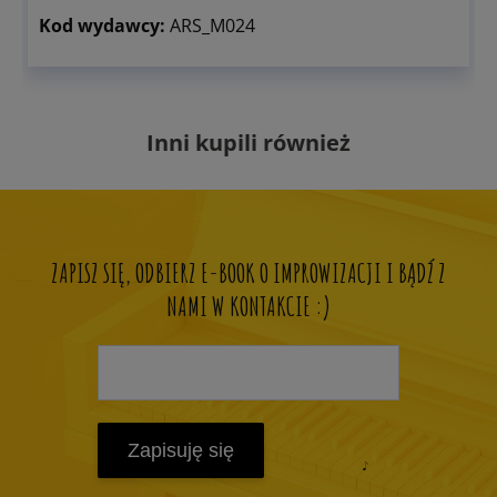
Kod wydawcy:
ARS_M024
Inni kupili również
ZAPISZ SIĘ, ODBIERZ E-BOOK O IMPROWIZACJI I BĄDŹ Z
NAMI W KONTAKCIE :)
Zapisuję się