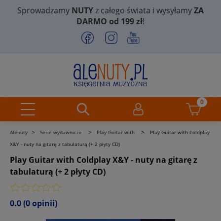
Sprowadzamy
NUTY
z całego świata i wysyłamy
ZA
DARMO od 199 zł
!
>
>
>
Alenuty
Serie wydawnicze
Play Guitar with
Play Guitar with Coldplay
X&Y - nuty na gitarę z tabulaturą (+ 2 płyty CD)
Play Guitar with Coldplay X&Y - nuty na gitarę z
tabulaturą (+ 2 płyty CD)
0.0
(0 opinii)