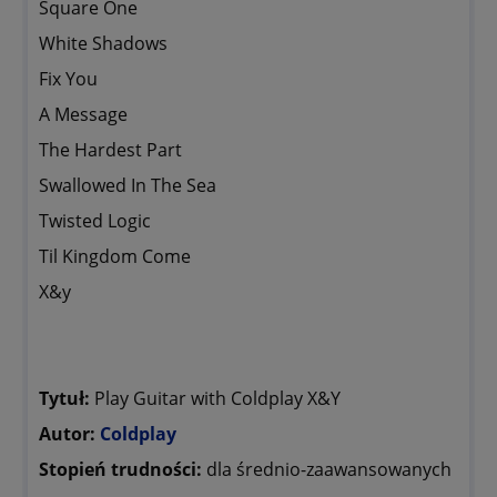
Square One
White Shadows
Fix You
A Message
The Hardest Part
Swallowed In The Sea
Twisted Logic
Til Kingdom Come
X&y
Tytuł:
Play Guitar with Coldplay X&Y
Autor:
Coldplay
Stopień trudności:
dla średnio-zaawansowanych