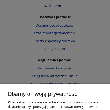
Szukasz nut?
Dostawa i płatność
Dostępność produktów
Czas realizacji zamówień
Koszty i sposoby dostawy
Sposoby płatności
Regulamin i pomoc
Regulamin księgarni
Księgarnia muzyczna Lublin
Księgarnia muzyczna Tarnów
Informacja o cookies
Dbamy o Twoją prywatność
Polityka prywatności
Pliki cookies i pokrewne im technologie umożliwiają poprawne
działanie strony i pomagają nam dostosować ofertę do Twoich
Zwroty i reklamacje