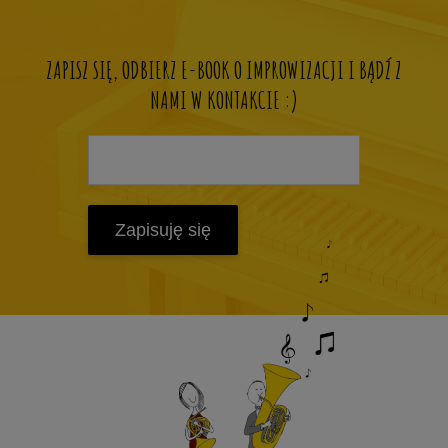
ZAPISZ SIĘ, ODBIERZ E-BOOK O IMPROWIZACJI I BĄDŹ Z
NAMI W KONTAKCIE :)
Zapisuję się