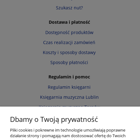
Szukasz nut?
Dostawa i płatność
Dostępność produktów
Czas realizacji zamówień
Koszty i sposoby dostawy
Sposoby płatności
Regulamin i pomoc
Regulamin księgarni
Księgarnia muzyczna Lublin
Księgarnia muzyczna Tarnów
Informacja o cookies
Dbamy o Twoją prywatność
Polityka prywatności
Pliki cookies i pokrewne im technologie umożliwiają poprawne
działanie strony i pomagają nam dostosować ofertę do Twoich
Zwroty i reklamacje