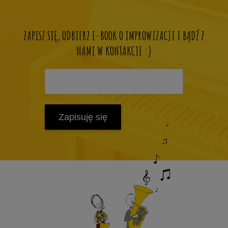
ZAPISZ SIĘ, ODBIERZ E-BOOK O IMPROWIZACJI I BĄDŹ Z
NAMI W KONTAKCIE :)
Zapisuję się