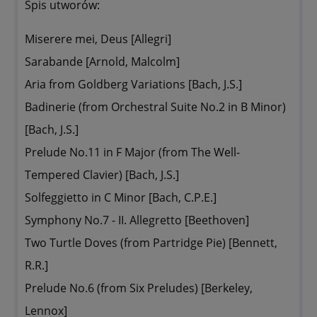
Spis utworów:
Miserere mei, Deus [Allegri]
Sarabande [Arnold, Malcolm]
Aria from Goldberg Variations [Bach, J.S.]
Badinerie (from Orchestral Suite No.2 in B Minor)
[Bach, J.S.]
Prelude No.11 in F Major (from The Well-
Tempered Clavier) [Bach, J.S.]
Solfeggietto in C Minor [Bach, C.P.E.]
Symphony No.7 - II. Allegretto [Beethoven]
Two Turtle Doves (from Partridge Pie) [Bennett,
R.R.]
Prelude No.6 (from Six Preludes) [Berkeley,
Lennox]