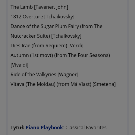
The Lamb [Tavener, John]
1812 Overture [Tchaikovsky]
Dance of the Sugar Plum Fairy (from The
Nutcracker Suite) [Tchaikovsky]
Dies Irae (from Requiem) [Verdi]
Autumn (1st movt) (from The Four Seasons)
[Vivaldi]
Ride of the Valkyries [Wagner]
Vltava (The Moldau) (from Má Vlast) [Smetena]
Tytuł:
Piano Playbook
: Classical Favorites