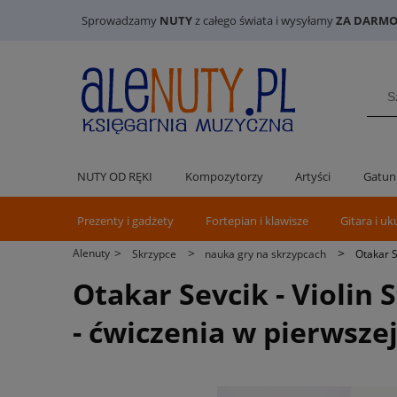
Sprowadzamy
NUTY
z całego świata i wysyłamy
ZA DARMO 
NUTY OD RĘKI
Kompozytorzy
Artyści
Gatun
Prezenty i gadżety
Fortepian i klawisze
Gitara i uk
>
>
>
Alenuty
Skrzypce
nauka gry na skrzypcach
Otakar S
Otakar Sevcik - Violin 
- ćwiczenia w pierwszej