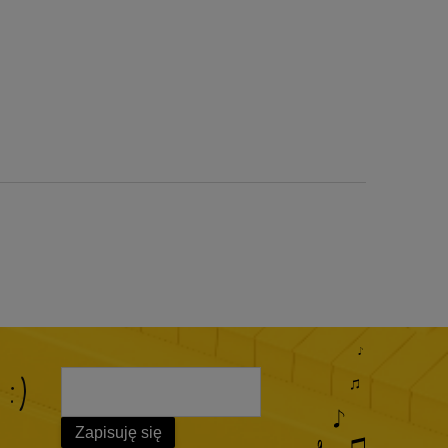
 :)
Zapisuję się