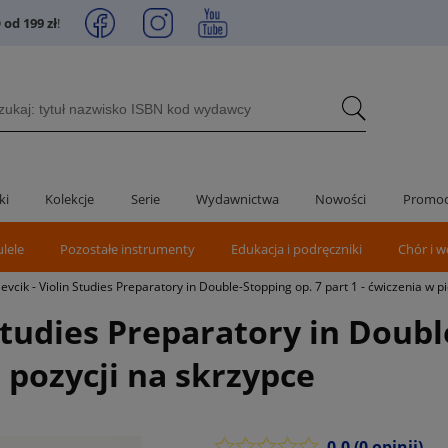
od 199 zł
!
ki
Kolekcje
Serie
Wydawnictwa
Nowości
Promoc
ulele
Pozostałe instrumenty
Edukacja i podręczniki
Chór i w
evcik - Violin Studies Preparatory in Double-Stopping op. 7 part 1 - ćwiczenia w p
Studies Preparatory in Doubl
 pozycji na skrzypce
0.0
(0 opinii)