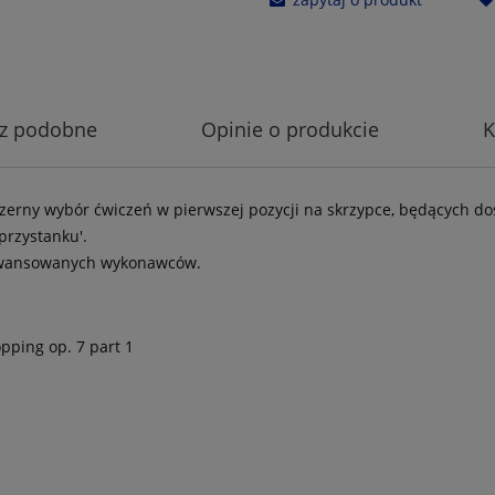
z podobne
Opinie o produkcie
K
a obszerny wybór ćwiczeń w pierwszej pozycji na skrzypce, będącyc
przystanku'.
aawansowanych wykonawców.
opping op. 7 part 1