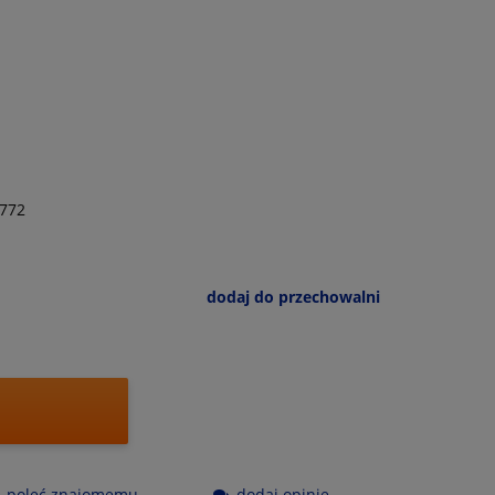
772
dodaj do przechowalni
poleć znajomemu
dodaj opinię