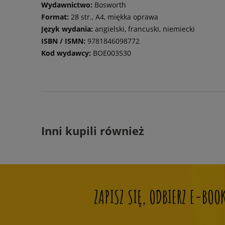
Wydawnictwo:
Bosworth
Format:
28 str., A4, miękka oprawa
Język wydania:
angielski, francuski, niemiecki
ISBN / ISMN:
9781846098772
Kod wydawcy:
BOE003530
Inni kupili również
ZAPISZ SIĘ, ODBIERZ E-BO