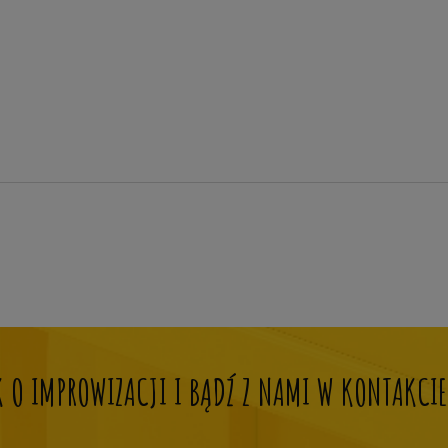
OK O IMPROWIZACJI I BĄDŹ Z NAMI W KONTAKCIE