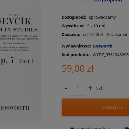
Dostępność:
sprowadzamy
Wysyłka w:
5 - 10 dni
Dostawa:
od 14,00 zł
- Paczkomat
Wydawnictwo:
Bosworth
Kod produktu:
WYDZ_9781846098
59,00 zł
-
+
szt.
Do koszyka
zapytaj o produkt