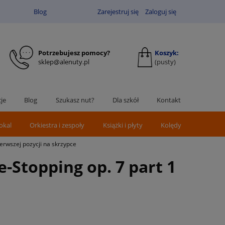
Blog
Zarejestruj się
Zaloguj się
Potrzebujesz pomocy?
Koszyk:
sklep@alenuty.pl
(pusty)
je
Blog
Szukasz nut?
Dla szkół
Kontakt
okal
Orkiestra i zespoły
Książki i płyty
Kolędy
ierwszej pozycji na skrzypce
e-Stopping op. 7 part 1