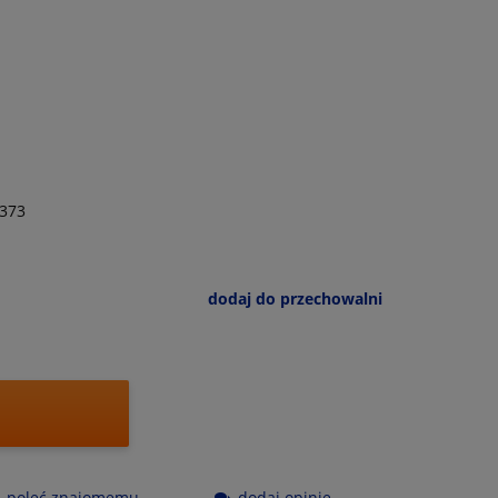
373
dodaj do przechowalni
poleć znajomemu
dodaj opinię