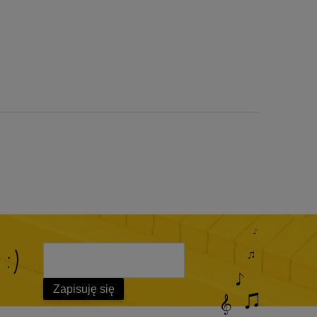
 :)
Zapisuję się