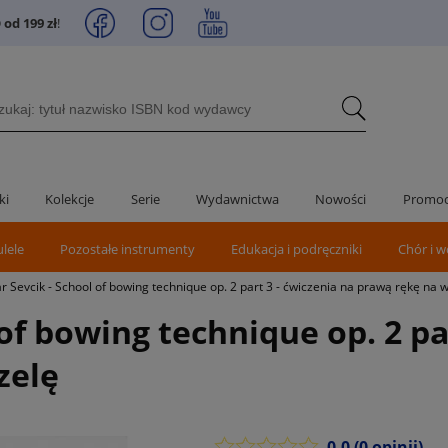
od 199 zł
!
ki
Kolekcje
Serie
Wydawnictwa
Nowości
Promoc
ulele
Pozostałe instrumenty
Edukacja i podręczniki
Chór i w
r Sevcik - School of bowing technique op. 2 part 3 - ćwiczenia na prawą rękę na 
of bowing technique op. 2 pa
zelę
0.0
(0 opinii)