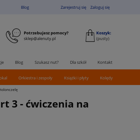
Blog
Zarejestruj się
Zaloguj się
Potrzebujesz pomocy?
Koszyk:
sklep@alenuty.pl
(pusty)
je
Blog
Szukasz nut?
Dla szkół
Kontakt
okal
Orkiestra i zespoły
Książki i płyty
Kolędy
wiolonczelę
rt 3 - ćwiczenia na