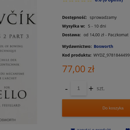
Dostępność:
sprowadzamy
Wysyłka w:
5 - 10 dni
Dostawa:
od 14,00 zł
- Paczkomat
Wydawnictwo:
Bosworth
Kod produktu:
WYDZ_9781844499
77,00 zł
-
+
szt.
Do koszyka
zapytaj o produkt