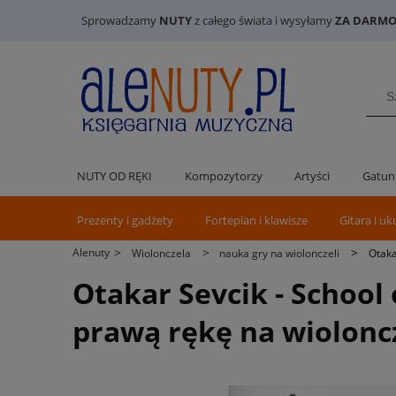
Sprowadzamy
NUTY
z całego świata i wysyłamy
ZA DARMO 
NUTY OD RĘKI
Kompozytorzy
Artyści
Gatun
Prezenty i gadżety
Fortepian i klawisze
Gitara i uk
>
>
>
Alenuty
Wiolonczela
nauka gry na wiolonczeli
Otaka
Otakar Sevcik - School 
prawą rękę na wiolonc