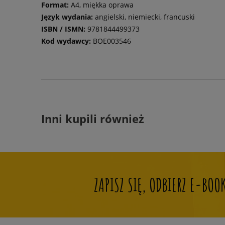
Format:
A4, miękka oprawa
Język wydania:
angielski, niemiecki, francuski
ISBN / ISMN:
9781844499373
Kod wydawcy:
BOE003546
Inni kupili również
ZAPISZ SIĘ, ODBIERZ E-BO