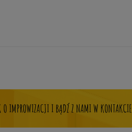
OK O IMPROWIZACJI I BĄDŹ Z NAMI W KONTAKCIE