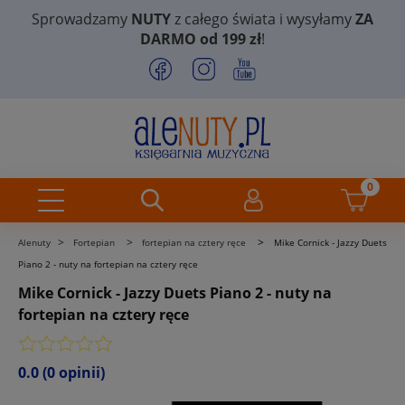
Sprowadzamy
NUTY
z całego świata i wysyłamy
ZA
DARMO od 199 zł
!
>
>
>
Alenuty
Fortepian
fortepian na cztery ręce
Mike Cornick - Jazzy Duets
Piano 2 - nuty na fortepian na cztery ręce
Mike Cornick - Jazzy Duets Piano 2 - nuty na
fortepian na cztery ręce
0.0
(0 opinii)