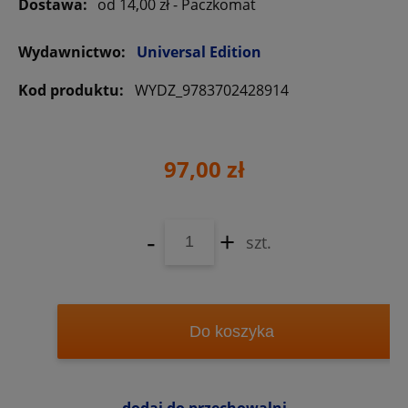
Dostawa:
od 14,00 zł
- Paczkomat
Wydawnictwo:
Universal Edition
Kod produktu:
WYDZ_9783702428914
97,00 zł
-
+
szt.
Do koszyka
dodaj do przechowalni