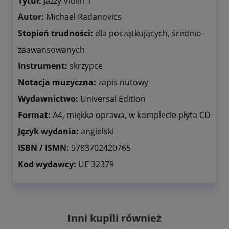
Tytuł:
Jazzy Violin 1
Autor:
Michael Radanovics
Stopień trudności:
dla początkujących, średnio-
zaawansowanych
Instrument:
skrzypce
Notacja muzyczna:
zapis nutowy
Wydawnictwo:
Universal Edition
Format:
A4, miękka oprawa, w komplecie płyta CD
Język wydania:
angielski
ISBN / ISMN:
9783702420765
Kod wydawcy:
UE 32379
Inni kupili również