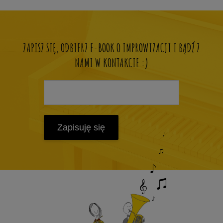
ZAPISZ SIĘ, ODBIERZ E-BOOK O IMPROWIZACJI I BĄDŹ Z
NAMI W KONTAKCIE :)
Zapisuję się