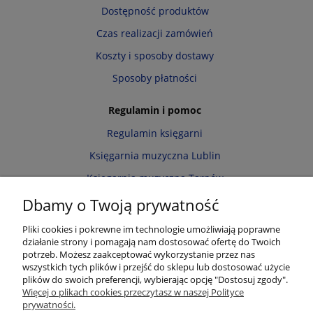
Dostępność produktów
Czas realizacji zamówień
Koszty i sposoby dostawy
Sposoby płatności
Regulamin i pomoc
Regulamin księgarni
Księgarnia muzyczna Lublin
Księgarnia muzyczna Tarnów
Informacja o cookies
Dbamy o Twoją prywatność
Polityka prywatności
Pliki cookies i pokrewne im technologie umożliwiają poprawne
działanie strony i pomagają nam dostosować ofertę do Twoich
Zwroty i reklamacje
potrzeb. Możesz zaakceptować wykorzystanie przez nas
wszystkich tych plików i przejść do sklepu lub dostosować użycie
Moje konto
plików do swoich preferencji, wybierając opcję "Dostosuj zgody".
Więcej o plikach cookies przeczytasz w naszej Polityce
Twoje zamówienia
prywatności.