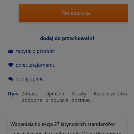
Do koszyka
dodaj do przechowalni
zapytaj o produkt
poleć znajomemu
dodaj opinię
Opis
Zobacz
Opinie o
Koszty
Bezpieczeństwo
podobne
produkcie
dostawy
Wspaniała kolekcja 27 latynoskich standardów
zaaranżowanych na gitarę solo. Wszystkie utwory