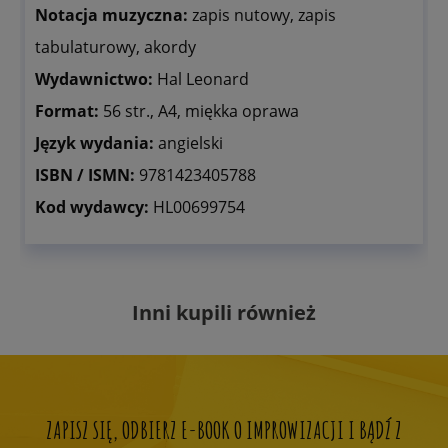
Notacja muzyczna:
zapis nutowy, zapis
tabulaturowy, akordy
Wydawnictwo:
Hal Leonard
Format:
56 str., A4, miękka oprawa
Język wydania:
angielski
ISBN / ISMN:
9781423405788
Kod wydawcy:
HL00699754
Inni kupili również
ZAPISZ SIĘ, ODBIERZ E-BOOK O IMPROWIZACJI I BĄDŹ Z