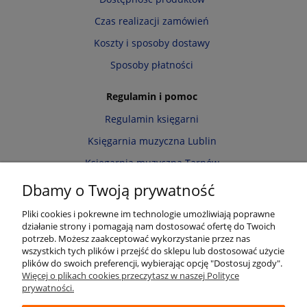
Czas realizacji zamówień
Koszty i sposoby dostawy
Sposoby płatności
Regulamin i pomoc
Regulamin księgarni
Księgarnia muzyczna Lublin
Księgarnia muzyczna Tarnów
Informacja o cookies
Dbamy o Twoją prywatność
Polityka prywatności
Pliki cookies i pokrewne im technologie umożliwiają poprawne
działanie strony i pomagają nam dostosować ofertę do Twoich
Zwroty i reklamacje
potrzeb. Możesz zaakceptować wykorzystanie przez nas
wszystkich tych plików i przejść do sklepu lub dostosować użycie
Moje konto
plików do swoich preferencji, wybierając opcję "Dostosuj zgody".
Więcej o plikach cookies przeczytasz w naszej Polityce
Twoje zamówienia
prywatności.
Przechowalnia