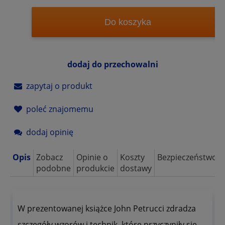
Do koszyka
dodaj do przechowalni
zapytaj o produkt
poleć znajomemu
dodaj opinię
Opis
Zobacz
Opinie o
Koszty
Bezpieczeństwo
podobne
produkcie
dostawy
W prezentowanej książce John Petrucci zdradza
szczegóły wzorów i technik, które przyczyniły się