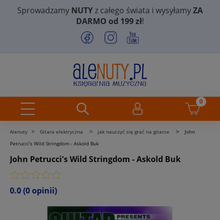
Sprowadzamy
NUTY
z całego świata i wysyłamy
ZA
DARMO od 199 zł
!
>
>
>
Alenuty
Gitara elektryczna
jak nauczyć się grać na gitarze
John
Petrucci's Wild Stringdom - Askold Buk
John Petrucci's Wild Stringdom - Askold Buk
0.0
(0 opinii)