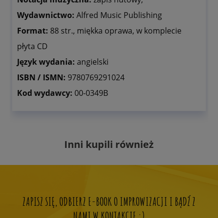
Wydawnictwo:
Alfred Music Publishing
Format:
88 str., miękka oprawa, w komplecie
płyta CD
Język wydania:
angielski
ISBN / ISMN:
9780769291024
Kod wydawcy:
00-0349B
Inni kupili również
ZAPISZ SIĘ, ODBIERZ E-BOOK O IMPROWIZACJI I BĄDŹ Z
NAMI W KONTAKCIE :)