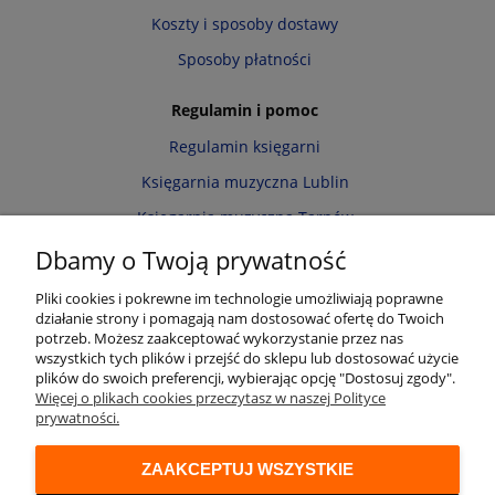
Koszty i sposoby dostawy
Sposoby płatności
Regulamin i pomoc
Regulamin księgarni
Księgarnia muzyczna Lublin
Księgarnia muzyczna Tarnów
Informacja o cookies
Dbamy o Twoją prywatność
Polityka prywatności
Pliki cookies i pokrewne im technologie umożliwiają poprawne
działanie strony i pomagają nam dostosować ofertę do Twoich
Zwroty i reklamacje
potrzeb. Możesz zaakceptować wykorzystanie przez nas
wszystkich tych plików i przejść do sklepu lub dostosować użycie
Moje konto
plików do swoich preferencji, wybierając opcję "Dostosuj zgody".
Więcej o plikach cookies przeczytasz w naszej Polityce
Twoje zamówienia
prywatności.
Przechowalnia
ZAAKCEPTUJ WSZYSTKIE
Ustawienia konta