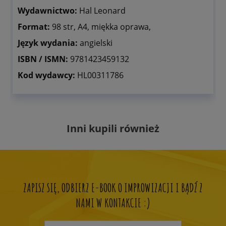
Wydawnictwo:
Hal Leonard
Format:
98 str, A4, miękka oprawa,
Język wydania:
angielski
ISBN / ISMN:
9781423459132
Kod wydawcy:
HL00311786
Inni kupili również
ZAPISZ SIĘ, ODBIERZ E-BOOK O IMPROWIZACJI I BĄDŹ Z
NAMI W KONTAKCIE :)