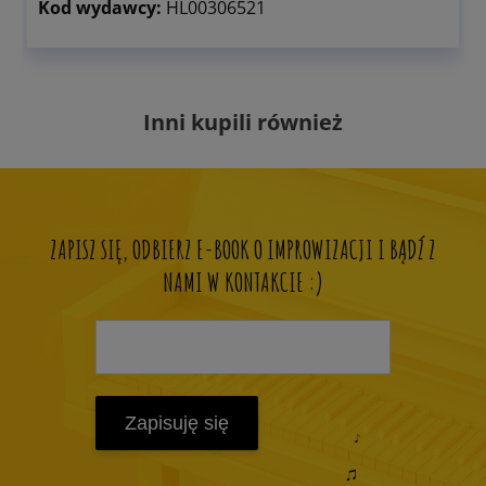
Kod wydawcy:
HL00306521
Inni kupili również
ZAPISZ SIĘ, ODBIERZ E-BOOK O IMPROWIZACJI I BĄDŹ Z
NAMI W KONTAKCIE :)
Zapisuję się