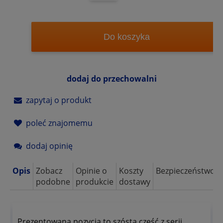
Do koszyka
dodaj do przechowalni
zapytaj o produkt
poleć znajomemu
dodaj opinię
Opis
Zobacz
Opinie o
Koszty
Bezpieczeństwo
podobne
produkcie
dostawy
Prezentowana pozycja to szósta część z serii