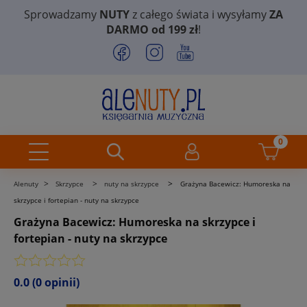
Sprowadzamy
NUTY
z całego świata i wysyłamy
ZA
DARMO od 199 zł
!
>
>
>
Alenuty
Skrzypce
nuty na skrzypce
Grażyna Bacewicz: Humoreska na
skrzypce i fortepian - nuty na skrzypce
Grażyna Bacewicz: Humoreska na skrzypce i
fortepian - nuty na skrzypce
0.0
(0 opinii)