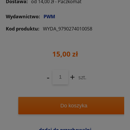
Dostawa:
od 14,00 zł
- Paczkomat
Wydawnictwo:
PWM
Kod produktu:
WYDA_9790274010058
15,00 zł
-
+
szt.
Do koszyka
dodaj do przechowalni