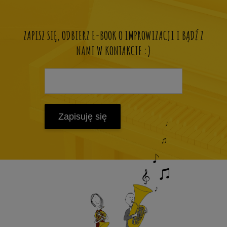
ZAPISZ SIĘ, ODBIERZ E-BOOK O IMPROWIZACJI I BĄDŹ Z
NAMI W KONTAKCIE :)
Zapisuję się