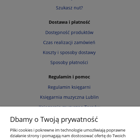
Szukasz nut?
Dostawa i płatność
Dostępność produktów
Czas realizacji zamówień
Koszty i sposoby dostawy
Sposoby płatności
Regulamin i pomoc
Regulamin księgarni
Księgarnia muzyczna Lublin
Księgarnia muzyczna Tarnów
Informacja o cookies
Dbamy o Twoją prywatność
Polityka prywatności
Pliki cookies i pokrewne im technologie umożliwiają poprawne
działanie strony i pomagają nam dostosować ofertę do Twoich
Zwroty i reklamacje