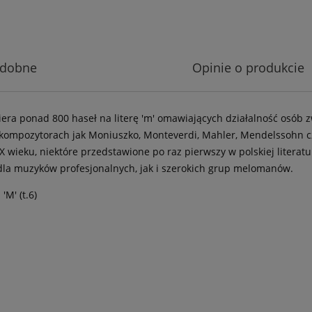
odobne
Opinie o produkcie
iera ponad 800 haseł na literę 'm' omawiających działalność osób 
h kompozytorach jak Moniuszko, Monteverdi, Mahler, Mendelssohn
 wieku, niektóre przedstawione po raz pierwszy w polskiej literat
 dla muzyków profesjonalnych, jak i szerokich grup melomanów.
M' (t.6)