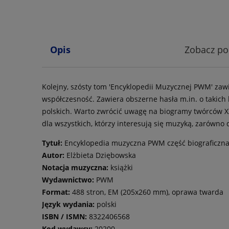
Opis
Zobacz p
Kolejny, szósty tom 'Encyklopedii Muzycznej PWM' zaw
współczesność. Zawiera obszerne hasła m.in. o takic
polskich. Warto zwrócić uwagę na biogramy twórców XX
dla wszystkich, którzy interesują się muzyką, zarówno
Tytuł:
Encyklopedia muzyczna PWM część biograficzna '
Autor:
Elżbieta Dziębowska
Notacja muzyczna:
książki
Wydawnictwo:
PWM
Format:
488 stron, EM (205x260 mm), oprawa twarda
Język wydania:
polski
ISBN / ISMN:
8322406568
Kod wydawcy:
20200