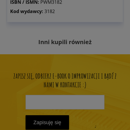
ISBN / ISMN:
PWM3182
Kod wydawcy:
3182
Inni kupili również
ZAPISZ SIĘ, ODBIERZ E-BOOK O IMPROWIZACJI I BĄDŹ Z
NAMI W KONTAKCIE :)
Zapisuję się