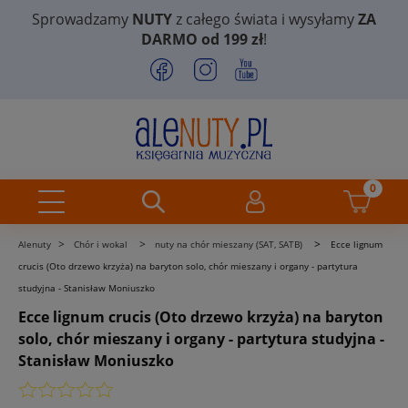
Sprowadzamy
NUTY
z całego świata i wysyłamy
ZA
DARMO od 199 zł
!
>
>
>
Alenuty
Chór i wokal
nuty na chór mieszany (SAT, SATB)
Ecce lignum
crucis (Oto drzewo krzyża) na baryton solo, chór mieszany i organy - partytura
studyjna - Stanisław Moniuszko
Ecce lignum crucis (Oto drzewo krzyża) na baryton
solo, chór mieszany i organy - partytura studyjna -
Stanisław Moniuszko