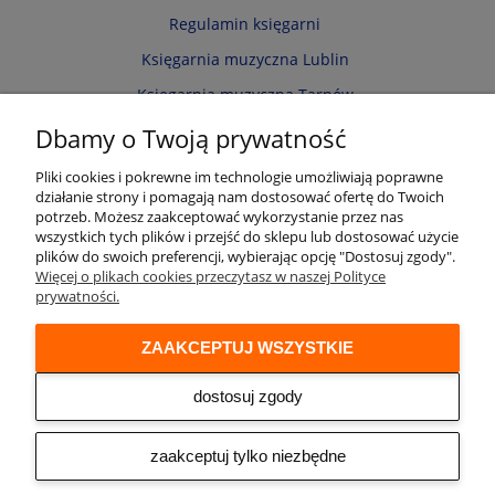
Regulamin księgarni
Księgarnia muzyczna Lublin
Księgarnia muzyczna Tarnów
Informacja o cookies
Dbamy o Twoją prywatność
Polityka prywatności
Pliki cookies i pokrewne im technologie umożliwiają poprawne
działanie strony i pomagają nam dostosować ofertę do Twoich
Zwroty i reklamacje
potrzeb. Możesz zaakceptować wykorzystanie przez nas
wszystkich tych plików i przejść do sklepu lub dostosować użycie
Moje konto
plików do swoich preferencji, wybierając opcję "Dostosuj zgody".
Więcej o plikach cookies przeczytasz w naszej Polityce
Twoje zamówienia
prywatności.
Przechowalnia
ZAAKCEPTUJ WSZYSTKIE
Ustawienia konta
Audio online
dostosuj zgody
© 2026 Księgarnia muzyczna Alenuty.pl
prowadzona przez firmę Arwena S.C. os. Zwycięstwa 2/88 61-643 Poznań
zaakceptuj tylko niezbędne
NIP: 9721153508 REGON: 300533951
Sklep internetowy Shoper
| Made by
Netplace - we create your