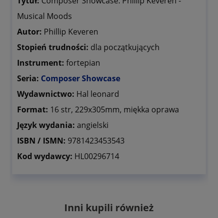
Tytuł:
Composer Showcase: Phillip Keveren -
Musical Moods
Autor:
Phillip Keveren
Stopień trudności:
dla początkujących
Instrument:
fortepian
Seria:
Composer Showcase
Wydawnictwo:
Hal leonard
Format:
16 str, 229x305mm, miękka oprawa
Język wydania:
angielski
ISBN / ISMN:
9781423453543
Kod wydawcy:
HL00296714
Inni kupili również