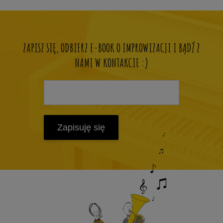
ZAPISZ SIĘ, ODBIERZ E-BOOK O IMPROWIZACJI I BĄDŹ Z
NAMI W KONTAKCIE :)
Zapisuję się