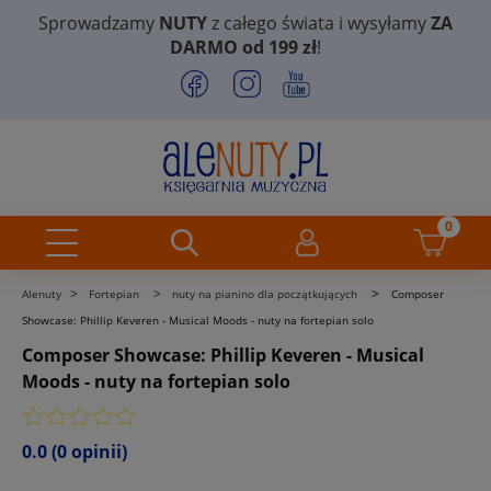
Sprowadzamy
NUTY
z całego świata i wysyłamy
ZA
DARMO od 199 zł
!
>
>
>
Alenuty
Fortepian
nuty na pianino dla początkujących
Composer
Showcase: Phillip Keveren - Musical Moods - nuty na fortepian solo
Composer Showcase: Phillip Keveren - Musical
Moods - nuty na fortepian solo
0.0
(0 opinii)