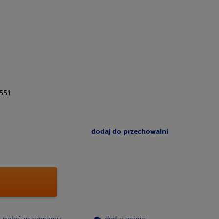
551
dodaj do przechowalni
poleć znajomemu
dodaj opinię