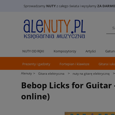
Sprowadzamy
NUTY
z całego świata i wysyłamy
ZA DARMO 
NUTY OD RĘKI
Kompozytorzy
Artyści
Gatun
Prezenty i gadżety
Fortepian i klawisze
Gitara i uk
>
>
Alenuty
Gitara elektryczna
nuty na gitarę elektryczną
Bebop Licks for Guitar 
online)