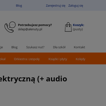
Blog
Zarejestruj się
Zaloguj się
Potrzebujesz pomocy?
Koszyk:
sklep@alenuty.pl
(pusty)
je
Blog
Szukasz nut?
Dla szkół
Kontakt
okal
Orkiestra i zespoły
Książki i płyty
Kolędy
lektryczną (+ audio