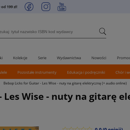
od 199 zł
!
ki
Kolekcje
Serie
Wydawnictwa
Nowości
Promoc
ulele
Pozostałe instrumenty
Edukacja i podręczniki
Chór i w
>
Bebop Licks for Guitar - Les Wise - nuty na gitarę elektryczną (+ audio online)
- Les Wise - nuty na gitarę e
0.0
(0 opinii)