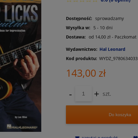
Dostępność:
sprowadzamy
Wysyłka w:
5 - 10 dni
Dostawa:
od 14,00 zł
- Paczkomat
Wydawnictwo:
Hal Leonard
Kod produktu:
WYDZ_9780634033
143,00 zł
-
+
szt.
Do koszyka
zapytaj o produkt