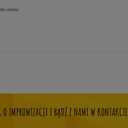
dio online
OK O IMPROWIZACJI I BĄDŹ Z NAMI W KONTAKCIE