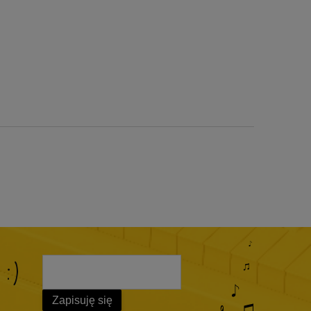
 :)
Zapisuję się