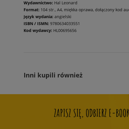
Wydawnictwo:
Hal Leonard
Format:
104 str., A4, miękka oprawa, dołączony kod au
Język wydania:
angielski
ISBN / ISMN:
9780634033551
Kod wydawcy:
HL00695656
Inni kupili również
ZAPISZ SIĘ, ODBIERZ E-BO