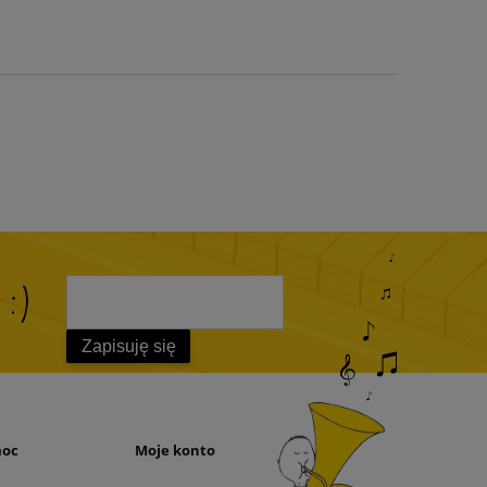
 :)
Zapisuję się
moc
Moje konto