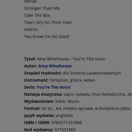
Rehab
Stronger Than Me
Take The Box
Tears Dry On Their Own
Valerie
You Know I'm No Good
Tytuł:
Amy Winehouse - You're The Voice
Autor:
Amy Winehouse
Stopień trudności:
dla średnio-zaawansowanych
Instrument:
fortepian, gitara, wokal
Seria:
You're The Voice
Notacja muzyczna:
zapis nutowy, linia melodyczna. a
Wydawnictwo:
Faber Music
Format:
56 str., A4, miękka oprawa, w komplecie płyta
Język wydania:
angielski
ISBN / ISMN:
9780571531868
Kod wydawcy:
571531865