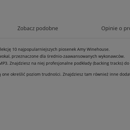
Zobacz podobne
Opinie o pr
kolekcję 10 najpopularniejszych piosenek Amy Winehouse.
i wokal, przeznaczone dla średnio-zaawansowanych wykonawców.
 MP3. Znajdziesz na niej profesjonalne podkłady (backing tracks) d
 one określić poziom trudności. Znajdziesz tam również inne doda