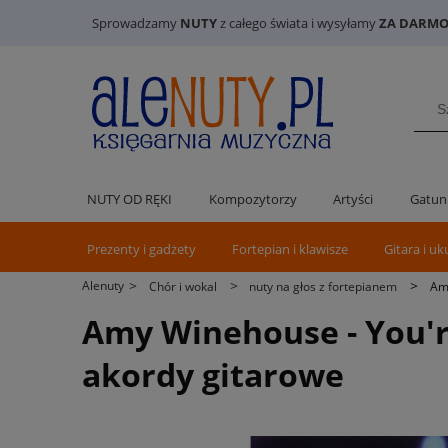
Sprowadzamy
NUTY
z całego świata i wysyłamy
ZA DARMO 
NUTY OD RĘKI
Kompozytorzy
Artyści
Gatun
Prezenty i gadżety
Fortepian i klawisze
Gitara i uk
>
>
>
Alenuty
Chór i wokal
nuty na głos z fortepianem
Amy
Amy Winehouse - You're 
akordy gitarowe