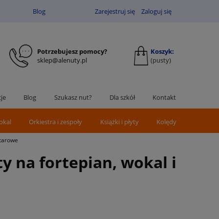
Blog
Zarejestruj się
Zaloguj się
Potrzebujesz pomocy?
Koszyk:
sklep@alenuty.pl
(pusty)
je
Blog
Szukasz nut?
Dla szkół
Kontakt
okal
Orkiestra i zespoły
Książki i płyty
Kolędy
itarowe
y na fortepian, wokal i