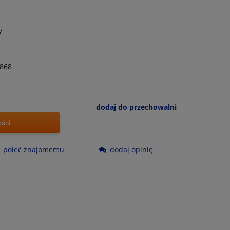
y
868
dodaj do przechowalni
ści
poleć znajomemu
dodaj opinię