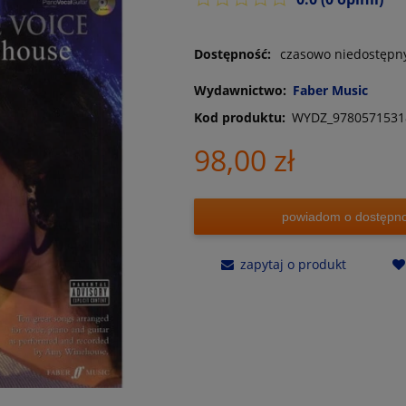
Dostępność:
czasowo niedostępn
Wydawnictwo:
Faber Music
Kod produktu:
WYDZ_9780571531
98,00 zł
powiadom o dostępno
zapytaj o produkt