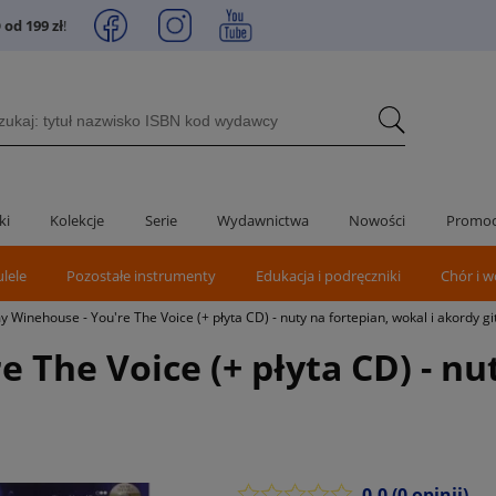
od 199 zł
!
ki
Kolekcje
Serie
Wydawnictwa
Nowości
Promoc
ulele
Pozostałe instrumenty
Edukacja i podręczniki
Chór i w
 Winehouse - You're The Voice (+ płyta CD) - nuty na fortepian, wokal i akordy g
The Voice (+ płyta CD) - nut
0.0
(0 opinii)