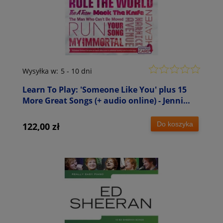
Wysyłka w:
5 - 10 dni
Learn To Play: 'Someone Like You' plus 15
More Great Songs (+ audio online) - Jenni
Norey - nuty na fortepian, głos i akordy
gitarowe
Do koszyka
122,00 zł