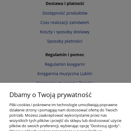
Dostawa i płatność
Dostępność produktów
Czas realizacji zamówień
Koszty i sposoby dostawy
Sposoby płatności
Regulamin i pomoc
Regulamin księgarni
Księgarnia muzyczna Lublin
Księgarnia muzyczna Tarnów
Informacja o cookies
Dbamy o Twoją prywatność
Polityka prywatności
Pliki cookies i pokrewne im technologie umożliwiają poprawne
działanie strony i pomagają nam dostosować ofertę do Twoich
Zwroty i reklamacje
potrzeb. Możesz zaakceptować wykorzystanie przez nas
wszystkich tych plików i przejść do sklepu lub dostosować użycie
Moje konto
plików do swoich preferencji, wybierając opcję "Dostosuj zgody".