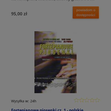
słowa (+ audio online)
powiadom o
95,00 zł
dostępności
Wysyłka w:
24h
Fortepianowe piosenki cz. 1 - polskie