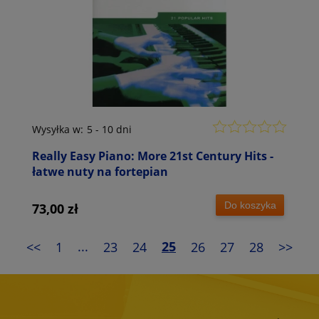
Wysyłka w:
5 - 10 dni
Really Easy Piano: More 21st Century Hits -
łatwe nuty na fortepian
Do koszyka
73,00 zł
<<
1
...
23
24
25
26
27
28
>>