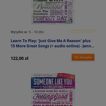
Wysyłka w:
5 - 10 dni
Learn To Play: 'Just Give Me A Reason' plus
15 More Great Songs (+ audio online) - Jenni
Norey - nuty na fortepian, głos i akordy
gitarowe
Do koszyka
122,00 zł