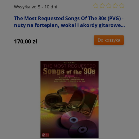
Wysyłka w:
5 - 10 dni
The Most Requested Songs Of The 80s (PVG) -
nuty na fortepian, wokal i akordy gitarowe -
zawiera Billie Jean, Footloose, Just The Two
Of Us
Do koszyka
170,00 zł