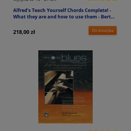
Alfred's Teach Yourself Chords Complete! -
What they are and how to use them - Bert
Konowitz (+ płyta CD) - podręcznik do nauki
akordów na instrumenty klawiszowe
Do koszyka
218,00 zł