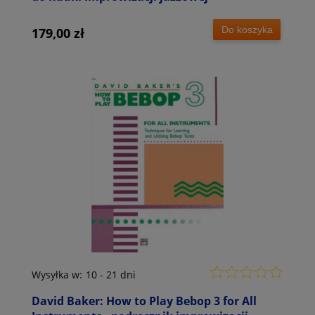
Do koszyka
179,00 zł
Wysyłka w:
10 - 21 dni
David Baker: How to Play Bebop 3 for All