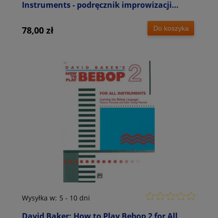
Instruments - podręcznik improwizacji
jazzowej
Do koszyka
78,00 zł
Wysyłka w:
5 - 10 dni
David Baker: How to Play Bebop 2 for All