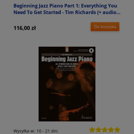
Beginning Jazz Piano Part 1: Everything You
Need To Get Started - Tim Richards (+ audio
online) - szkoła jazzu na fortepian od
podstaw
Do koszyka
116,00 zł
Wysyłka w:
10 - 21 dni