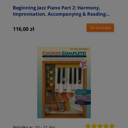
Beginning Jazz Piano Part 2: Harmony,
Improvisation, Accompanying & Reading
from Lead Sheets - Tim Richards (+ audio
online) - szkoła jazzu na fortepian od
Do koszyka
116,00 zł
podstaw
Wysyłka w:
10 - 21 dni