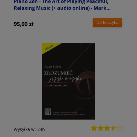
Piano Zen - The Art of Playing Peaceful,
Relaxing Music (+ audio online) - Mark
Harrison - podręcznik kompozycji i
improwizacji dla pianistów
Do koszyka
95,00 zł
Wysyłka w:
24h