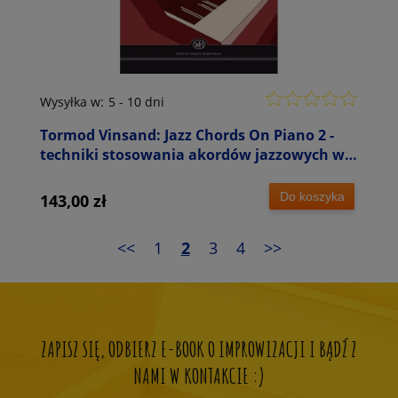
Wysyłka w:
5 - 10 dni
Tormod Vinsand: Jazz Chords On Piano 2 -
techniki stosowania akordów jazzowych w
grze na fortepianie
Do koszyka
143,00 zł
<<
1
2
3
4
>>
ZAPISZ SIĘ, ODBIERZ E-BOOK O IMPROWIZACJI I BĄDŹ Z
NAMI W KONTAKCIE :)