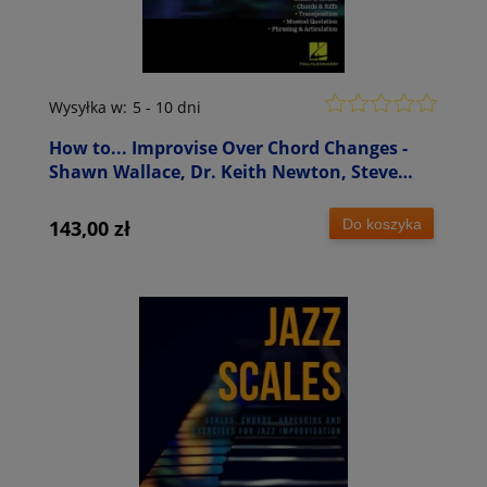
Wysyłka w:
5 - 10 dni
How to... Improvise Over Chord Changes -
Shawn Wallace, Dr. Keith Newton, Steve
Kortyka, Kris Johnson - podręcznik
improwizacji
Do koszyka
143,00 zł