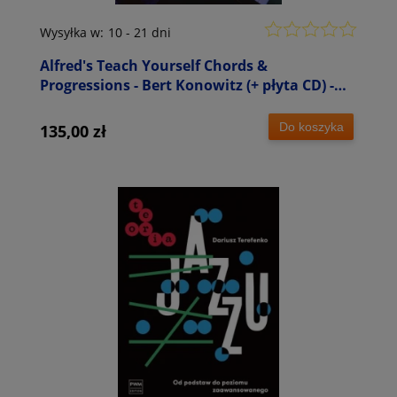
Wysyłka w:
10 - 21 dni
Alfred's Teach Yourself Chords &
Progressions - Bert Konowitz (+ płyta CD) -
nauka harmonizacji i progresji akordów na
instrumenty klawiszowe
Do koszyka
135,00 zł