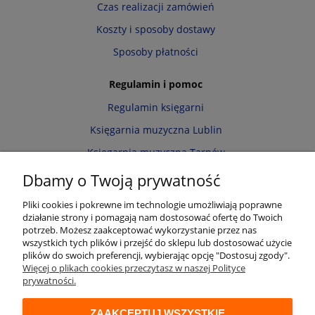
Czas realizacji zamówień
Koszty i sposoby dostawy
Sposoby płatności
Regulamin i pomoc
Regulamin księgarni
Księgarnia muzyczna Lublin
Księgarnia muzyczna Tarnów
Informacja o cookies
Dbamy o Twoją prywatność
Polityka prywatności
Pliki cookies i pokrewne im technologie umożliwiają poprawne
działanie strony i pomagają nam dostosować ofertę do Twoich
Zwroty i reklamacje
potrzeb. Możesz zaakceptować wykorzystanie przez nas
wszystkich tych plików i przejść do sklepu lub dostosować użycie
Moje konto
plików do swoich preferencji, wybierając opcję "Dostosuj zgody".
Więcej o plikach cookies przeczytasz w naszej Polityce
Twoje zamówienia
prywatności.
Przechowalnia
ZAAKCEPTUJ WSZYSTKIE