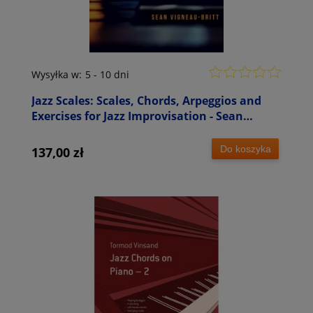
Wysyłka w:
5 - 10 dni
Jazz Scales: Scales, Chords, Arpeggios and
Exercises for Jazz Improvisation - Sean
Vigneau-Britt - ćwiczenia jazzowej
improwizacji
Do koszyka
137,00 zł