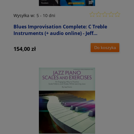
Wysyłka w:
5 - 10 dni
Blues Improvisation Complete: C Treble
Instruments (+ audio online) - Jeff
Harrington - szkoła bluesowej improwizacji
na instrumenty C
Do koszyka
154,00 zł