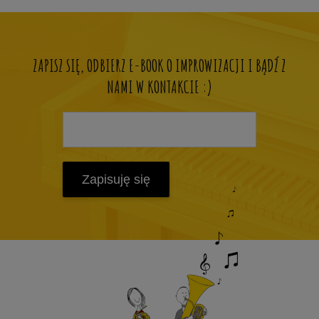
ZAPISZ SIĘ, ODBIERZ E-BOOK O IMPROWIZACJI I BĄDŹ Z
NAMI W KONTAKCIE :)
Zapisuję się